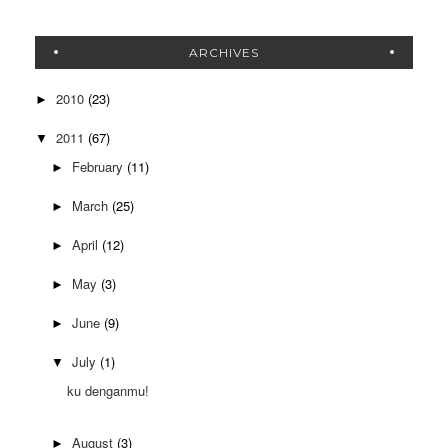
ARCHIVES
2010
(23)
►
2011
(67)
▼
February
(11)
►
March
(25)
►
April
(12)
►
May
(3)
►
June
(9)
►
July
(1)
▼
ku denganmu!
August
(3)
►