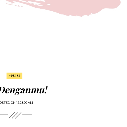
#PUISI
Denganmu!
OSTED ON
12:28:00 AM