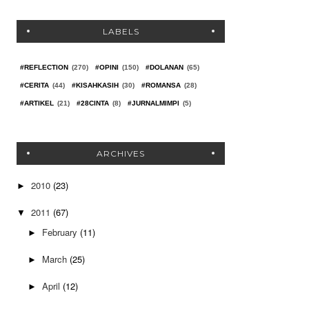
LABELS
#REFLECTION
(270)
#OPINI
(150)
#DOLANAN
(65)
#CERITA
(44)
#KISAHKASIH
(30)
#ROMANSA
(28)
#ARTIKEL
(21)
#28CINTA
(8)
#JURNALMIMPI
(5)
ARCHIVES
2010
(23)
►
2011
(67)
▼
February
(11)
►
March
(25)
►
April
(12)
►