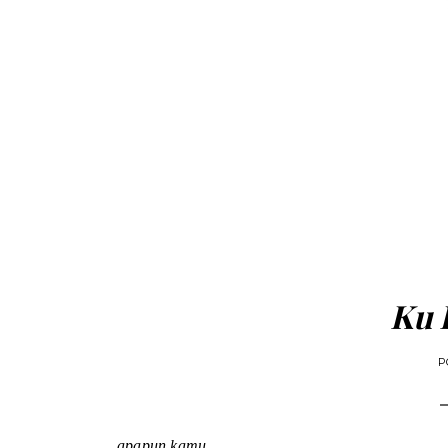
Ku 
P
apapun kamu..