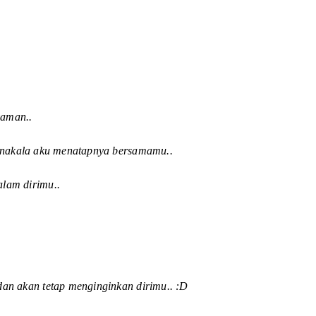
yaman..
manakala aku menatapnya bersamamu..
lam dirimu..
an akan tetap menginginkan dirimu.. :D