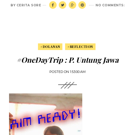
BY
CERITA SORE
NO COMMENTS:
#DOLANAN
#REFLECTION
#OneDayTrip : P. Untung Jawa
POSTED ON
1:53:00 AM