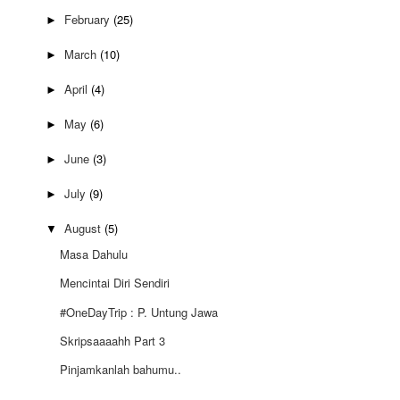
February
(25)
►
March
(10)
►
April
(4)
►
May
(6)
►
June
(3)
►
July
(9)
►
August
(5)
▼
Masa Dahulu
Mencintai Diri Sendiri
#OneDayTrip : P. Untung Jawa
Skripsaaaahh Part 3
Pinjamkanlah bahumu..