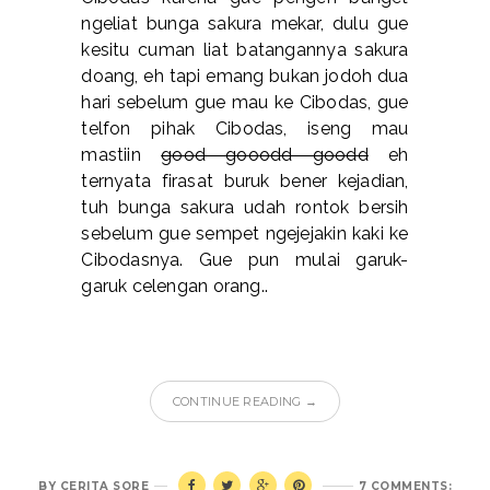
ngeliat bunga sakura mekar, dulu gue
kesitu cuman liat batangannya sakura
doang, eh tapi emang bukan jodoh dua
hari sebelum gue mau ke Cibodas, gue
telfon pihak Cibodas, iseng mau
mastiin
good gooodd goodd
eh
ternyata firasat buruk bener kejadian,
tuh bunga sakura udah rontok bersih
sebelum gue sempet ngejejakin kaki ke
Cibodasnya. Gue pun mulai garuk-
garuk celengan orang..
CONTINUE READING →
BY
CERITA SORE
7 COMMENTS: