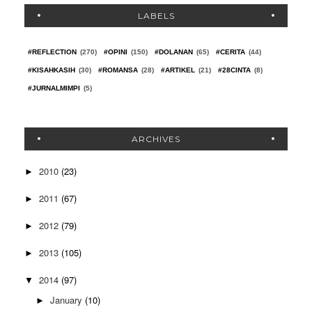
LABELS
#REFLECTION
(270)
#OPINI
(150)
#DOLANAN
(65)
#CERITA
(44)
#KISAHKASIH
(30)
#ROMANSA
(28)
#ARTIKEL
(21)
#28CINTA
(8)
#JURNALMIMPI
(5)
ARCHIVES
2010
(23)
►
2011
(67)
►
2012
(79)
►
2013
(105)
►
2014
(97)
▼
January
(10)
►