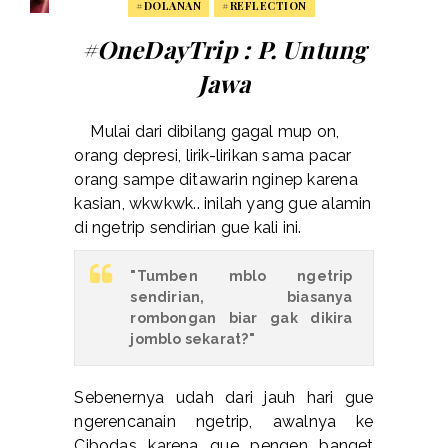
#DOLANAN
#REFLECTION
#OneDayTrip : P. Untung
Jawa
Mulai dari dibilang gagal mup on,
orang depresi, lirik-lirikan sama pacar
orang sampe ditawarin nginep karena
kasian, wkwkwk.. inilah yang gue alamin
di ngetrip sendirian gue kali ini.
"Tumben mblo ngetrip
sendirian, biasanya
rombongan biar gak dikira
jomblo sekarat?"
Sebenernya udah dari jauh hari gue
ngerencanain ngetrip, awalnya ke
Cibodas karena gue pengen banget