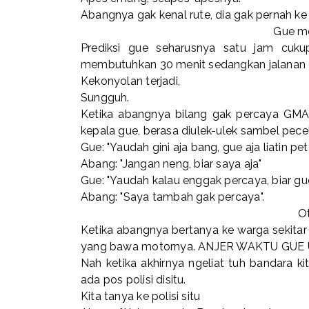
Abangnya gak kenal rute, dia gak pernah ke
Gue me
Prediksi gue seharusnya satu jam cuk
membutuhkan 30 menit sedangkan jalanan 
Kekonyolan terjadi,
Sungguh.
Ketika abangnya bilang gak percaya GMA
kepala gue, berasa diulek-ulek sambel pece
Gue: "Yaudah gini aja bang, gue aja liatin pe
Abang: "Jangan neng, biar saya aja"
Gue: "Yaudah kalau enggak percaya, biar gu
Abang: "Saya tambah gak percaya".
Ot
Ketika abangnya bertanya ke warga sekitar s
yang bawa motornya. ANJER WAKTU GUE
Nah ketika akhirnya ngeliat tuh bandara 
ada pos polisi disitu.
Kita tanya ke polisi situ