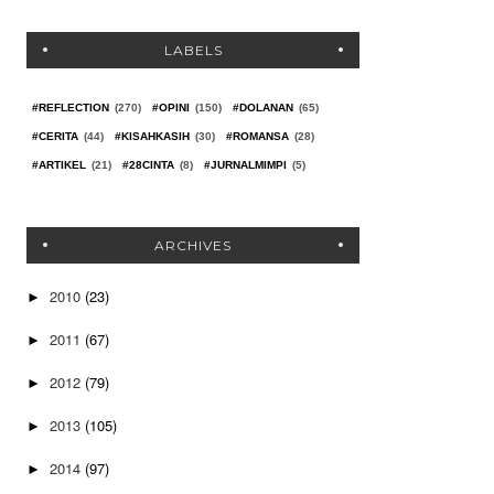
LABELS
#REFLECTION
(270)
#OPINI
(150)
#DOLANAN
(65)
#CERITA
(44)
#KISAHKASIH
(30)
#ROMANSA
(28)
#ARTIKEL
(21)
#28CINTA
(8)
#JURNALMIMPI
(5)
ARCHIVES
2010
(23)
►
2011
(67)
►
2012
(79)
►
2013
(105)
►
2014
(97)
►