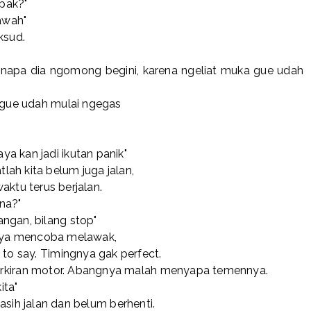
pak?"
bawah"
ksud.
 kenapa dia ngomong begini, karena ngeliat muka gue udah
" gue udah mulai ngegas
a kan jadi ikutan panik"
tlah kita belum juga jalan,
aktu terus berjalan.
na?"
ngan, bilang stop"
ya mencoba melawak,
y to say. Timingnya gak perfect.
 parkiran motor. Abangnya malah menyapa temennya.
ita"
asih jalan dan belum berhenti.