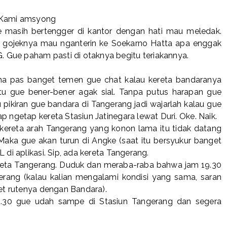
Kami amsyong
e masih bertengger di kantor dengan hati mau meledak.
 gojeknya mau nganterin ke Soekarno Hatta apa enggak
 Gue paham pasti di otaknya begitu teriakannya.
ena pas banget temen gue chat kalau kereta bandaranya
itu gue bener-bener agak sial. Tanpa putus harapan gue
u pikiran gue bandara di Tangerang jadi wajarlah kalau gue
p ngetap kereta Stasiun Jatinegara lewat Duri. Oke. Naik.
 kereta arah Tangerang yang konon lama itu tidak datang
Maka gue akan turun di Angke (saat itu bersyukur banget
 di aplikasi. Sip, ada kereta Tangerang.
 kereta Tangerang. Duduk dan meraba-raba bahwa jam 19.30
erang (kalau kalian mengalami kondisi yang sama, saran
ket rutenya dengan Bandara).
19.30 gue udah sampe di Stasiun Tangerang dan segera