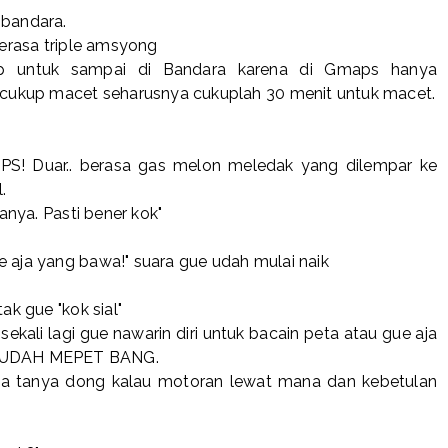
 bandara.
rasa triple amsyong
up untuk sampai di Bandara karena di Gmaps hanya
cukup macet seharusnya cukuplah 30 menit untuk macet.
PS! Duar.. berasa gas melon meledak yang dilempar ke
l.
tanya. Pasti bener kok"
e aja yang bawa!" suara gue udah mulai naik
ak gue "kok sial"
ekali lagi gue nawarin diri untuk bacain peta atau gue aja
 UDAH MEPET BANG.
kita tanya dong kalau motoran lewat mana dan kebetulan