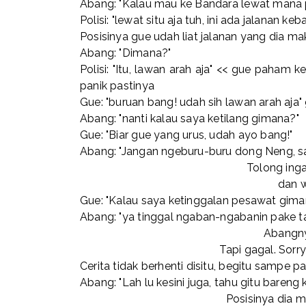
Abang: "Kalau mau ke Bandara lewat mana 
Polisi: "lewat situ aja tuh, ini ada jalanan ke
Posisinya gue udah liat jalanan yang dia ma
Abang: "Dimana?"
Polisi: "Itu, lawan arah aja" << gue paham
panik pastinya
Gue: "buruan bang! udah sih lawan arah aja
Abang: "nanti kalau saya ketilang gimana?"
Gue: "Biar gue yang urus, udah ayo bang!"
Abang: "Jangan ngeburu-buru dong Neng, say
Tolong inga
dan w
Gue: "Kalau saya ketinggalan pesawat gima
Abang: "ya tinggal ngaban-ngabanin pake ta
Abangn
Tapi gagal. Sorr
Cerita tidak berhenti disitu, begitu sampe
Abang: "Lah lu kesini juga, tahu gitu bareng k
Posisinya dia m