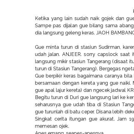
Ketika yang lain sudah naik gojek dan gu
Sampe pas dijalan gue bilang sama abang
dia langsung geleng keras. JAOH BAMBANG.
Gue minta turun di stasiun Sudirman, kar
udah jalan. ANJEER. sorry capslock saat 
langsung mikir stasiun Tangerang (disaat it
turun di Stasiun Tangerang). Bergegas ngeta
Gue berpikir keras bagaimana caranya bila
bersamaan dengan kereta yang gue naiki. 
gue apal lajur kereta) dan ngecek jadwal KRL
Begitu turun di Duri gue langsung lari ke
seharusnya gue udah tiba di Stasiun Tang
gue turunlah di batu ceper. Disana lebih de
Singkat cerita itungan gue akurat. Jam 
memesan ojek.
Apes emang, seapes-apesnya.