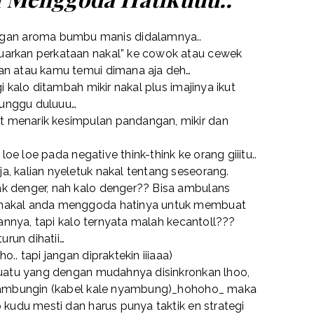
an aroma bumbu manis didalamnya..
uarkan perkataan nakal” ke cowok atau cewek
lan atau kamu temui dimana aja deh…
gi kalo ditambah mikir nakal plus imajinya ikut
 tunggu duluuu…
t menarik kesimpulan pandangan, mikir dan
a loe loe pada negative think-think ke orang giiitu..
a, kalian nyeletuk nakal tentang seseorang.
ak denger, nah kalo denger?? Bisa ambulans
 nakal anda menggoda hatinya untuk membuat
ngannya, tapi kalo ternyata malah kecantoll???
turun dihatii…
o.. tapi jangan dipraktekin iiiaaa)
esuatu yang dengan mudahnya disinkronkan lhoo,
disambungin (kabel kale nyambung)_hohoho_ maka
p kudu mesti dan harus punya taktik en strategi