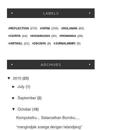
LABELS
#REFLECTION
(270)
#OPINI
(150)
#DOLANAN
(65)
#CERITA
(44)
#KISAHKASIH
(30)
#ROMANSA
(28)
#ARTIKEL
(21)
#28CINTA
(8)
#JURNALMIMPI
(5)
ARCHIVES
2010
(23)
▼
July
(1)
►
September
(2)
►
October
(16)
▼
Komputerku... Selamatkan Bumiku....
“mengindjak soerga dengan telandjang”