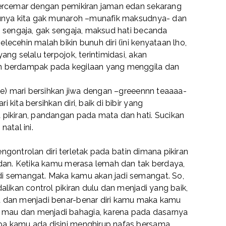
tercemar dengan pemikiran jaman edan sekarang
tunya kita gak munaroh –munafik maksudnya- dan
n sengaja, gak sengaja, maksud hati becanda
ecehin malah bikin bunuh diri (ini kenyataan lho,
ang selalu terpojok, terintimidasi, akan
n berdampak pada kegilaan yang menggila dan
ehe) mari bersihkan jiwa dengan –greeennn teaaaa-
kita bersihkan diri, baik di bibir yang
 pikiran, pandangan pada mata dan hati. Sucikan
atal ini.
pengontrolan diri terletak pada batin dimana pikiran
adan. Ketika kamu merasa lemah dan tak berdaya,
i semangat. Maka kamu akan jadi semangat. So,
alikan control pikiran dulu dan menjadi yang baik,
t dan menjadi benar-benar diri kamu maka kamu
mau dan menjadi bahagia, karena pada dasarnya
pa kamu ada disini menghirup nafas bersama