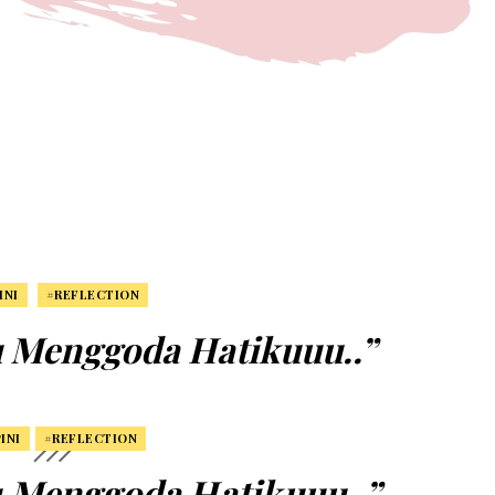
INI
#REFLECTION
u Menggoda Hatikuuu..”
OSTED ON
11:26:00 AM
INI
#REFLECTION
u Menggoda Hatikuuu..”