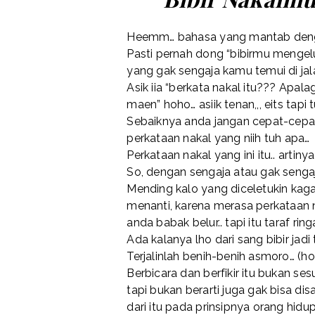
Heemm… bahasa yang mantab deng
Pasti pernah dong “bibirmu mengel
yang gak sengaja kamu temui di ja
Asik iia “berkata nakal itu??? Apala
maen” hoho… asiik tenan,,, eits tapi
Sebaiknya anda jangan cepat-cepa
perkataan nakal yang niih tuh apa…
Perkataan nakal yang ini itu.. artiny
So, dengan sengaja atau gak sengaj
Mending kalo yang diceletukin kag
menanti, karena merasa perkataan
anda babak belur.. tapi itu taraf ri
Ada kalanya lho dari sang bibir jadi 
Terjalinlah benih-benih asmoro… (hoh
Berbicara dan berfikir itu bukan s
tapi bukan berarti juga gak bisa 
dari itu pada prinsipnya orang hidu