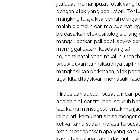
jitu buat memanipulasi otak yang 
dengan otak yang agak steril. Ten
mangkir gitu aja kita pernah denga
malah diomelin dan maksud hati ngel
berdasarkan efek psikologis orang y
mengakibatkan psikopat, sayko da
meninggal dalam keadaan gila)
so, demi natal yang nakal ini (heh
weew bukan itu maksudnya tapii mari 
menghasilkan perkataan, otak pada
agar kita dilayakkan memasuki fase n
Tiritips dari aqquu.. pusat diri dan 
adalah alat control bagi seluruh b
lalu kamu mensugesti untuk menjad
ini berarti kamu harus bisa mengend
ketika kamu sudah merasa terpusa
akan mendapatkan apa yang kamu 
kamu tahu siapa kamu dan untuk a