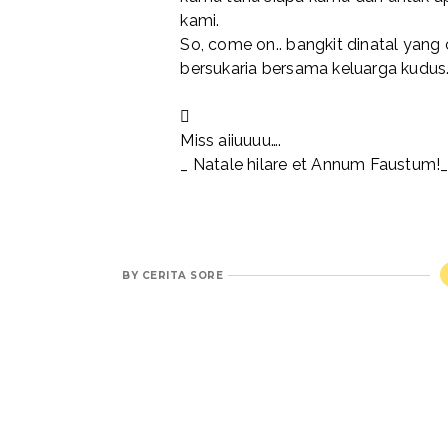
kami.
So, come on.. bangkit dinatal yang c
bersukaria bersama keluarga kudus

Miss aiiuuuu….
_ Natale hilare et Annum Faustum!
BY
CERITA SORE