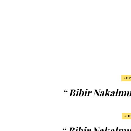
#OP
“ Bibir Nakalm
P
#OP
“ Bibir Nakalm