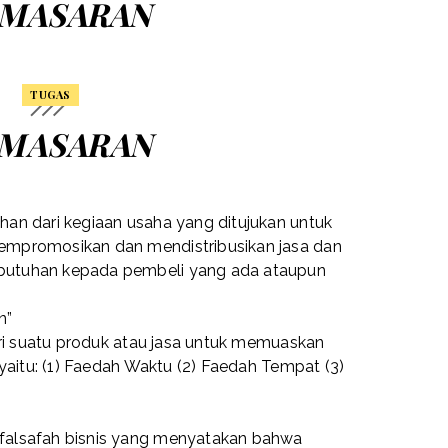
MASARAN
OSTED ON
10:34:00 AM
TUGAS
MASARAN
an dari kegiaan usaha yang ditujukan untuk
mpromosikan dan mendistribusikan jasa dan
utuhan kepada pembeli yang ada ataupun
n”
ari suatu produk atau jasa untuk memuaskan
 yaitu: (1) Faedah Waktu (2) Faedah Tempat (3)
falsafah bisnis yang menyatakan bahwa