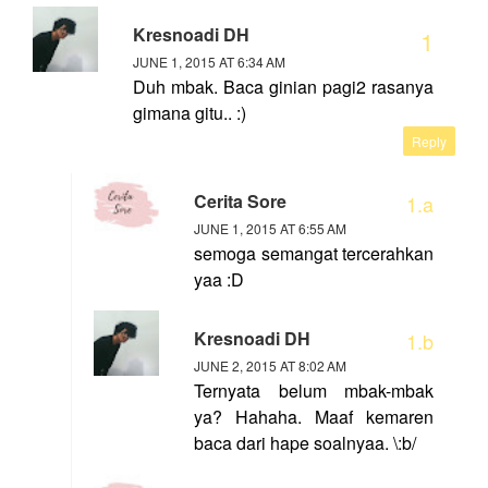
Kresnoadi DH
JUNE 1, 2015 AT 6:34 AM
Duh mbak. Baca ginian pagi2 rasanya
gimana gitu.. :)
Reply
Cerita Sore
JUNE 1, 2015 AT 6:55 AM
semoga semangat tercerahkan
yaa :D
Kresnoadi DH
JUNE 2, 2015 AT 8:02 AM
Ternyata belum mbak-mbak
ya? Hahaha. Maaf kemaren
baca dari hape soalnyaa. \:b/