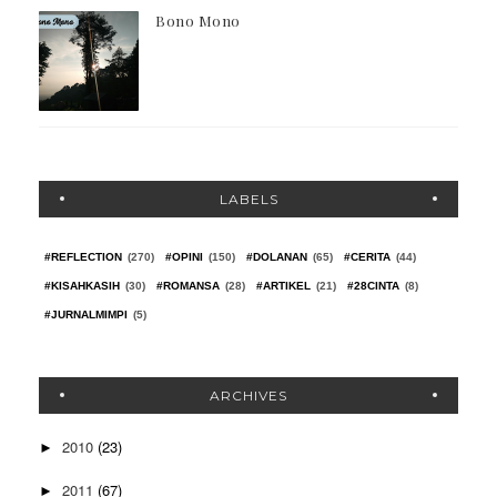
Bono Mono
LABELS
#REFLECTION
(270)
#OPINI
(150)
#DOLANAN
(65)
#CERITA
(44)
#KISAHKASIH
(30)
#ROMANSA
(28)
#ARTIKEL
(21)
#28CINTA
(8)
#JURNALMIMPI
(5)
ARCHIVES
2010
(23)
►
2011
(67)
►