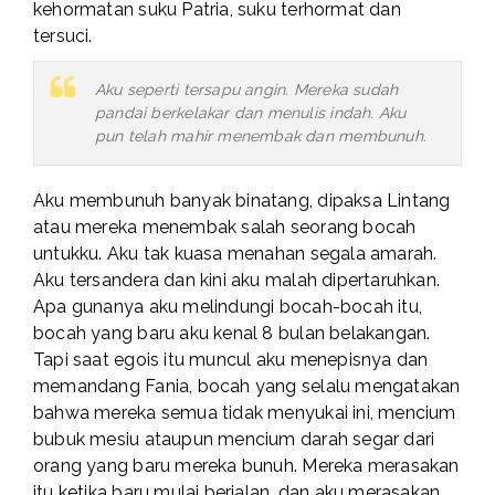
kehormatan suku Patria, suku terhormat dan
tersuci.
Aku seperti tersapu angin. Mereka sudah
pandai berkelakar dan menulis indah. Aku
pun telah mahir menembak dan membunuh.
Aku membunuh banyak binatang, dipaksa Lintang
atau mereka menembak salah seorang bocah
untukku. Aku tak kuasa menahan segala amarah.
Aku tersandera dan kini aku malah dipertaruhkan.
Apa gunanya aku melindungi bocah-bocah itu,
bocah yang baru aku kenal 8 bulan belakangan.
Tapi saat egois itu muncul aku menepisnya dan
memandang Fania, bocah yang selalu mengatakan
bahwa mereka semua tidak menyukai ini, mencium
bubuk mesiu ataupun mencium darah segar dari
orang yang baru mereka bunuh. Mereka merasakan
itu ketika baru mulai berjalan, dan aku merasakan