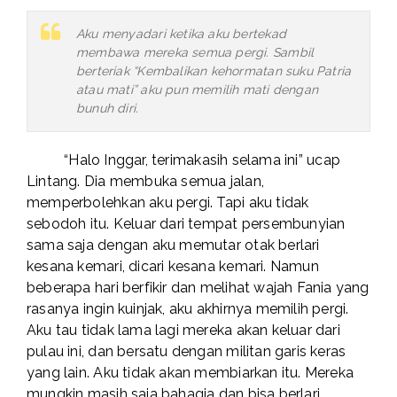
Aku menyadari ketika aku bertekad
membawa mereka semua pergi. Sambil
berteriak “Kembalikan kehormatan suku Patria
atau mati” aku pun memilih mati dengan
bunuh diri.
“Halo Inggar, terimakasih selama ini” ucap
Lintang. Dia membuka semua jalan,
memperbolehkan aku pergi. Tapi aku tidak
sebodoh itu. Keluar dari tempat persembunyian
sama saja dengan aku memutar otak berlari
kesana kemari, dicari kesana kemari. Namun
beberapa hari berfikir dan melihat wajah Fania yang
rasanya ingin kuinjak, aku akhirnya memilih pergi.
Aku tau tidak lama lagi mereka akan keluar dari
pulau ini, dan bersatu dengan militan garis keras
yang lain. Aku tidak akan membiarkan itu. Mereka
mungkin masih saja bahagia dan bisa berlari