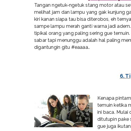
Tangan ngetuk-ngetuk stang motor atau seti
melihat jam dan lampu yang gak kunjung gant
kiri kanan siapa tau bisa diterobos, eh tern
sampe lampu merah ganti warna jadi adem. 
tipikal orang yang paling sering gue temui
sabar tapi menunggu adalah hal paling m
digantungin gitu #eaaaa..
6. T
Kenapa pintarny
temuin ketika 
ini baca. Mula
ditutupin pake
gue juga ikuta