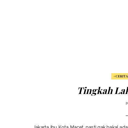
#CERITA
Tingkah La
P
Jakarta Ibu Kota Macet, pasti gak bakal ada