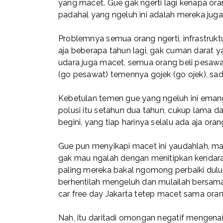
yang macet. Gue gak ngerti lagi kenapa o
padahal yang ngeluh ini adalah mereka jug
Problemnya semua orang ngerti, infrastrukt
aja beberapa tahun lagi, gak cuman darat y
udara juga macet, semua orang beli pesawat
(go pesawat) temennya gojek (go ojek), sad
Kebetulan temen gue yang ngeluh ini emang 
polusi itu setahun dua tahun, cukup lama da
begini, yang tiap harinya selalu ada aja ora
Gue pun menyikapi macet ini yaudahlah, mau
gak mau ngalah dengan menitipkan kendara
paling mereka bakal ngomong perbaiki dul
berhentilah mengeluh dan mulailah bersam
car free day Jakarta tetep macet sama or
Nah, itu daritadi omongan negatif mengenai 