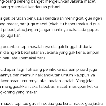
rang-orang seneng banget mengeluhkan Jakarta macet,
a yang memakai kendaraan pribadi.
ur gak berubah penjualan kendaraan meningkat, gue ngeri
ang macet, hati juga macet (okeh itu baper) maksud gue
 pribadi, atau jangan-jangan nantinya bakal ada gopes
ap juga kan.
perantau, tapi masalahnya dia gak tinggal di dunia
n dia ngerti betul jalanan Jakarta yang gak kenal ampun
ng baru atau pemakai baru.
 diapain lagi. Toh sang pemilik kendaraan pribadi juga
annya dan memilih naik angkutan umum, kalopun iya
u kendaraan umumnya atau apalah-apalah. Yang jelas
a menggerakkan Jakarta bebas macet, meskipun ketika
ang-orang yang makan.
macet, tapi tau gak sih, setiap gue kena macet gue justru