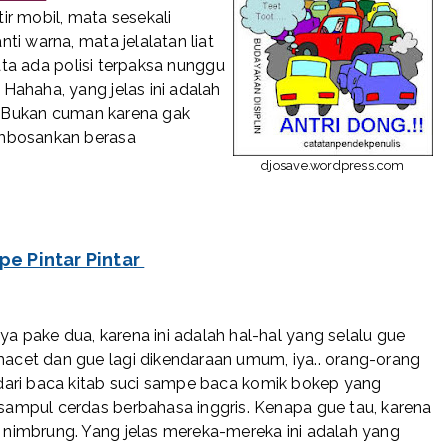
r mobil, mata sesekali
i warna, mata jelalatan liat
yata ada polisi terpaksa nunggu
Hahaha, yang jelas ini adalah
n. Bukan cuman karena gak
embosankan berasa
djosave.wordpress.com
ipe Pintar Pintar
a pake dua, karena ini adalah hal-hal yang selalu gue
macet dan gue lagi dikendaraan umum, iya.. orang-orang
i dari baca kitab suci sampe baca komik bokep yang
 sampul cerdas berbahasa inggris. Kenapa gue tau, karena
n nimbrung. Yang jelas mereka-mereka ini adalah yang