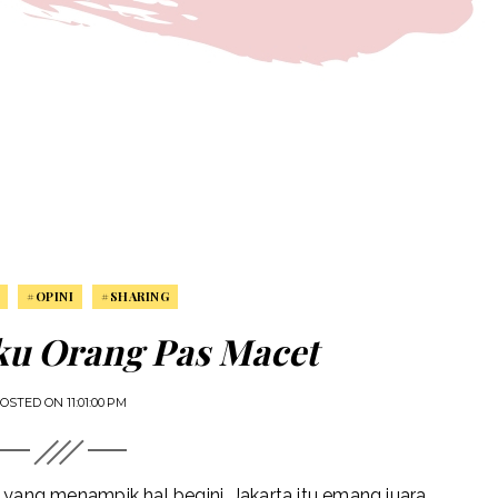
#OPINI
#SHARING
ku Orang Pas Macet
OSTED ON
11:01:00 PM
 yang menampik hal begini. Jakarta itu emang juara