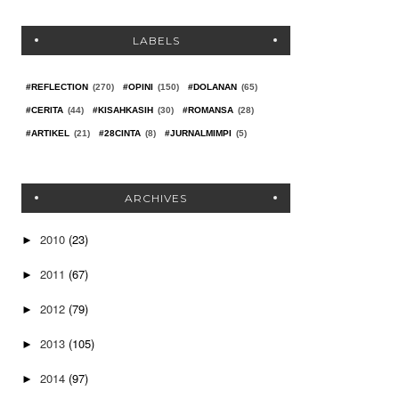
LABELS
#REFLECTION
(270)
#OPINI
(150)
#DOLANAN
(65)
#CERITA
(44)
#KISAHKASIH
(30)
#ROMANSA
(28)
#ARTIKEL
(21)
#28CINTA
(8)
#JURNALMIMPI
(5)
ARCHIVES
2010
(23)
►
2011
(67)
►
2012
(79)
►
2013
(105)
►
2014
(97)
►