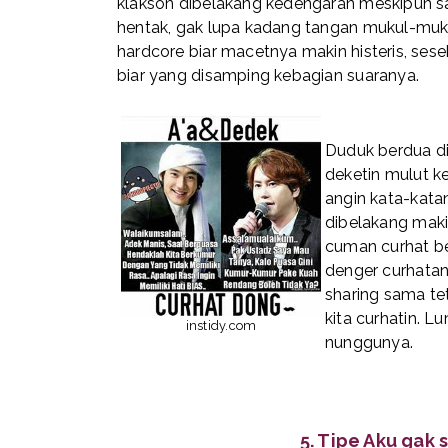
klakson dibelakang kedengaran meskipun s
hentak, gak lupa kadang tangan mukul-muku
hardcore biar macetnya makin histeris, ses
biar yang disamping kebagian suaranya.
Duduk berdua d
deketin mulut k
angin kata-kata
dibelakang maki
cuman curhat be
denger curhatan
sharing sama te
kita curhatin. 
instidy.com
nunggunya.
5. Tipe Aku gak 