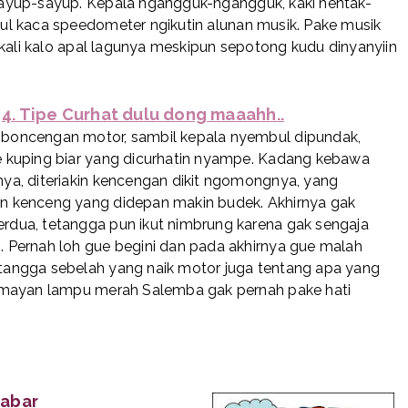
ayup-sayup. Kepala ngangguk-ngangguk, kaki hentak-
l kaca speedometer ngikutin alunan musik. Pake musik
ekali kalo apal lagunya meskipun sepotong kudu dinyanyiin
4. Tipe Curhat dulu dong maaahh..
iboncengan motor, sambil kepala nyembul dipundak,
e kuping biar yang dicurhatin nyampe. Kadang kebawa
nya, diteriakin kencengan dikit ngomongnya, yang
n kenceng yang didepan makin budek. Akhirnya gak
rdua, tetangga pun ikut nimbrung karena gak sengaja
. Pernah loh gue begini dan pada akhirnya gue malah
tangga sebelah yang naik motor juga tentang apa yang
Lumayan lampu merah Salemba gak pernah pake hati
sabar