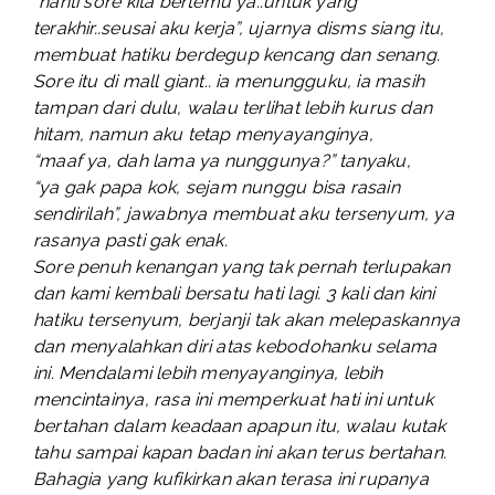
“nanti sore kita bertemu ya..untuk yang
terakhir..seusai aku kerja”, ujarnya disms siang itu,
membuat hatiku berdegup kencang dan senang.
Sore itu di mall giant.. ia menungguku, ia masih
tampan dari dulu, walau terlihat lebih kurus dan
hitam, namun aku tetap menyayanginya,
“maaf ya, dah lama ya nunggunya?” tanyaku,
“ya gak papa kok, sejam nunggu bisa rasain
sendirilah”, jawabnya membuat aku tersenyum, ya
rasanya pasti gak enak.
Sore penuh kenangan yang tak pernah terlupakan
dan kami kembali bersatu hati lagi. 3 kali dan kini
hatiku tersenyum, berjanji tak akan melepaskannya
dan menyalahkan diri atas kebodohanku selama
ini. Mendalami lebih menyayanginya, lebih
mencintainya, rasa ini memperkuat hati ini untuk
bertahan dalam keadaan apapun itu, walau kutak
tahu sampai kapan badan ini akan terus bertahan.
Bahagia yang kufikirkan akan terasa ini rupanya