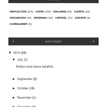
#REFLECTION
(270)
#OPINI
(150)
#DOLANAN
(65)
#CERITA
(44)
#KISAHKASIH
(30)
#ROMANSA
(28)
#ARTIKEL
(21)
#28CINTA
(8)
#JURNALMIMPI
(5)
ARCHIVES
2010
(23)
▼
July
(1)
▼
Ketika cinta harus berakhir..
September
(2)
►
October
(16)
►
November
(1)
►
December
(3)
►