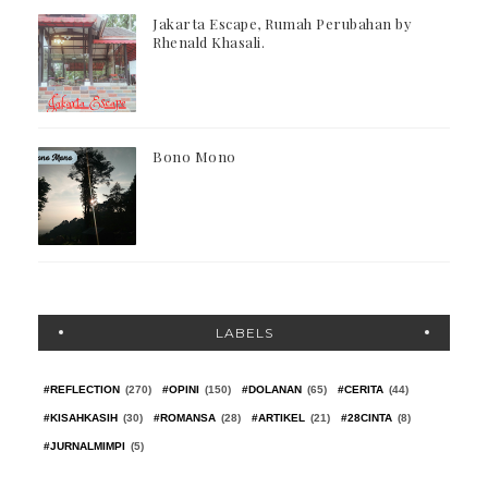
Jakarta Escape, Rumah Perubahan by
Rhenald Khasali.
Bono Mono
LABELS
#REFLECTION
(270)
#OPINI
(150)
#DOLANAN
(65)
#CERITA
(44)
#KISAHKASIH
(30)
#ROMANSA
(28)
#ARTIKEL
(21)
#28CINTA
(8)
#JURNALMIMPI
(5)