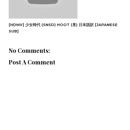
[HD‪MV] 少女時代 (SNSD) HOOT (훗) 日本語訳 [JAPANESE
SUB]‬
No Comments:
Post A Comment