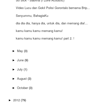
So Sick - Sabrina (I Love Acoustic)
Video Lucu dan Gokil Polisi Gorontalo bernama Brip...
Senyummu, BahagiaKu
dia dia dia, hanya dia, untuk dia, dan memang dia!...
kamu kamu kamu memang kamu!
kamu kamu kamu memang kamu! part 2. !
May
(3)
►
June
(9)
►
July
(1)
►
August
(3)
►
October
(3)
►
2012
(79)
►