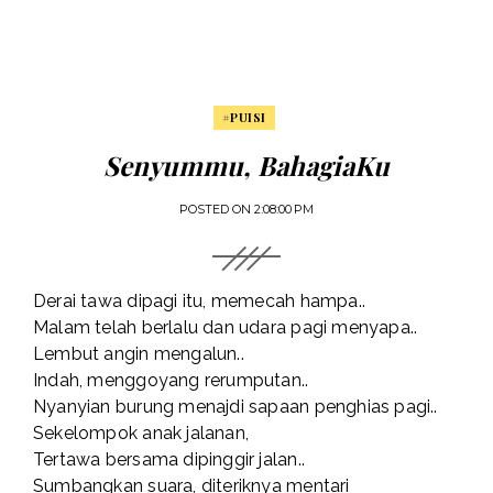
#PUISI
Senyummu, BahagiaKu
POSTED ON
2:08:00 PM
Derai tawa dipagi itu, memecah hampa..
Malam telah berlalu dan udara pagi menyapa..
Lembut angin mengalun..
Indah, menggoyang rerumputan..
Nyanyian burung menajdi sapaan penghias pagi..
Sekelompok anak jalanan,
Tertawa bersama dipinggir jalan..
Sumbangkan suara, diteriknya mentari