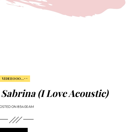
VIDEEOOO...^^
 Sabrina (I Love Acoustic)
OSTED ON
8:54:00 AM