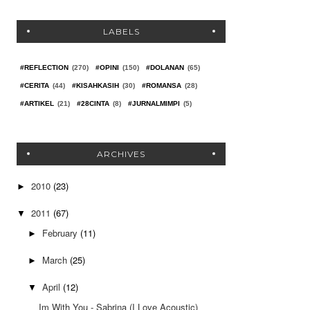
LABELS
#REFLECTION
(270)
#OPINI
(150)
#DOLANAN
(65)
#CERITA
(44)
#KISAHKASIH
(30)
#ROMANSA
(28)
#ARTIKEL
(21)
#28CINTA
(8)
#JURNALMIMPI
(5)
ARCHIVES
2010
(23)
►
2011
(67)
▼
February
(11)
►
March
(25)
►
April
(12)
▼
Im With You - Sabrina (I Love Acoustic)