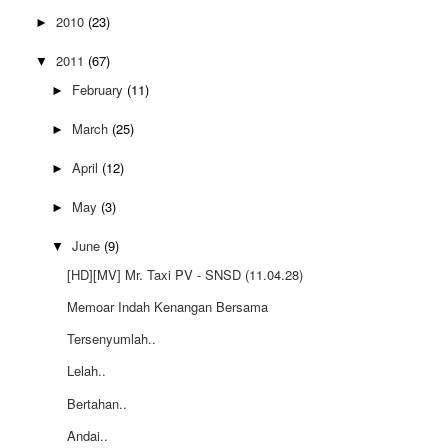
2010
(23)
►
2011
(67)
▼
February
(11)
►
March
(25)
►
April
(12)
►
May
(3)
►
June
(9)
▼
[HD][MV] Mr. Taxi PV - SNSD (11.04.28)
Memoar Indah Kenangan Bersama
Tersenyumlah..
Lelah..
Bertahan..
Andai..