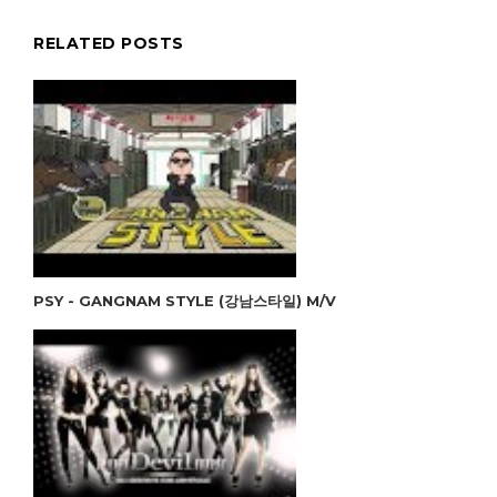
RELATED POSTS
PSY - GANGNAM STYLE (강남스타일) M/V