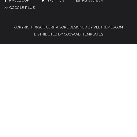
FACEBOOK
TWITTER
INSTAGRAM
GOOGLE PLUS
COPYRIGHT © 2015
CERITA SORE
DESIGNED BY
VEETHEMES.COM
DISTRIBUTED BY
GOOYAABI TEMPLATES