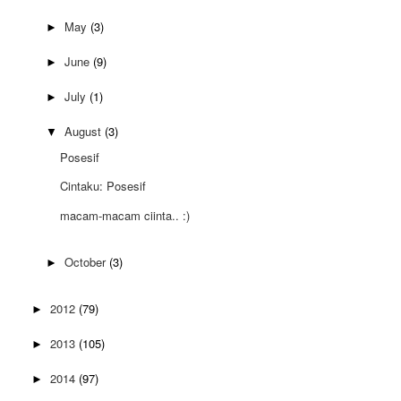
May
(3)
►
June
(9)
►
July
(1)
►
August
(3)
▼
Posesif
Cintaku: Posesif
macam-macam ciinta.. :)
October
(3)
►
2012
(79)
►
2013
(105)
►
2014
(97)
►