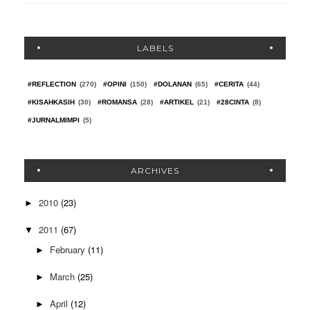
LABELS
#REFLECTION
(270)
#OPINI
(150)
#DOLANAN
(65)
#CERITA
(44)
#KISAHKASIH
(30)
#ROMANSA
(28)
#ARTIKEL
(21)
#28CINTA
(8)
#JURNALMIMPI
(5)
ARCHIVES
2010
(23)
►
2011
(67)
▼
February
(11)
►
March
(25)
►
April
(12)
►