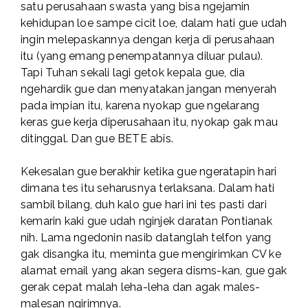
satu perusahaan swasta yang bisa ngejamin
kehidupan loe sampe cicit loe, dalam hati gue udah
ingin melepaskannya dengan kerja di perusahaan
itu (yang emang penempatannya diluar pulau).
Tapi Tuhan sekali lagi getok kepala gue, dia
ngehardik gue dan menyatakan jangan menyerah
pada impian itu, karena nyokap gue ngelarang
keras gue kerja diperusahaan itu, nyokap gak mau
ditinggal. Dan gue BETE abis.
Kekesalan gue berakhir ketika gue ngeratapin hari
dimana tes itu seharusnya terlaksana. Dalam hati
sambil bilang, duh kalo gue hari ini tes pasti dari
kemarin kaki gue udah nginjek daratan Pontianak
nih. Lama ngedonin nasib datanglah telfon yang
gak disangka itu, meminta gue mengirimkan CV ke
alamat email yang akan segera disms-kan, gue gak
gerak cepat malah leha-leha dan agak males-
malesan ngirimnya.