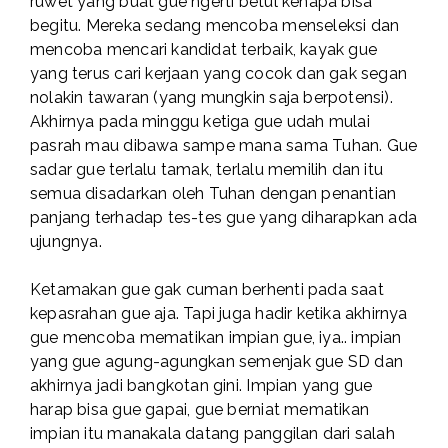
ruwet yang buat gue ngerti betul kenapa bisa
begitu. Mereka sedang mencoba menseleksi dan
mencoba mencari kandidat terbaik, kayak gue
yang terus cari kerjaan yang cocok dan gak segan
nolakin tawaran (yang mungkin saja berpotensi).
Akhirnya pada minggu ketiga gue udah mulai
pasrah mau dibawa sampe mana sama Tuhan. Gue
sadar gue terlalu tamak, terlalu memilih dan itu
semua disadarkan oleh Tuhan dengan penantian
panjang terhadap tes-tes gue yang diharapkan ada
ujungnya.
Ketamakan gue gak cuman berhenti pada saat
kepasrahan gue aja. Tapi juga hadir ketika akhirnya
gue mencoba mematikan impian gue, iya.. impian
yang gue agung-agungkan semenjak gue SD dan
akhirnya jadi bangkotan gini. Impian yang gue
harap bisa gue gapai, gue berniat mematikan
impian itu manakala datang panggilan dari salah