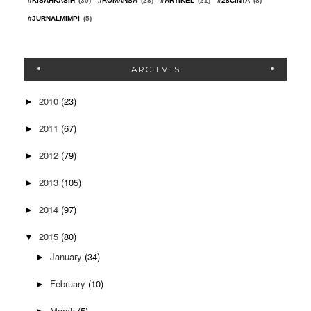
#KISAHKASIH
(30)
#ROMANSA
(28)
#ARTIKEL
(21)
#28CINTA
(8)
#JURNALMIMPI
(5)
ARCHIVES
2010
(23)
►
2011
(67)
►
2012
(79)
►
2013
(105)
►
2014
(97)
►
2015
(80)
▼
January
(34)
►
February
(10)
►
March
(5)