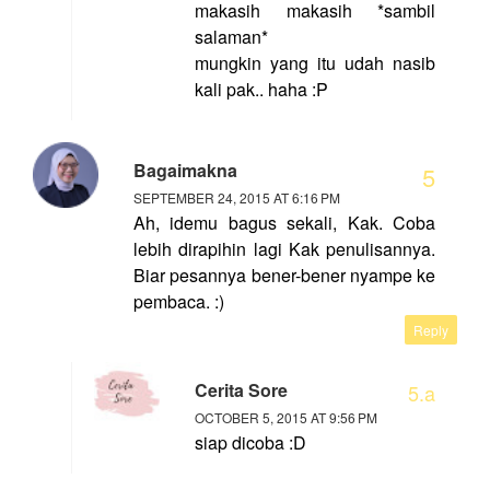
makasih makasih *sambil
salaman*
mungkin yang itu udah nasib
kali pak.. haha :P
Bagaimakna
SEPTEMBER 24, 2015 AT 6:16 PM
Ah, idemu bagus sekali, Kak. Coba
lebih dirapihin lagi Kak penulisannya.
Biar pesannya bener-bener nyampe ke
pembaca. :)
Reply
Cerita Sore
OCTOBER 5, 2015 AT 9:56 PM
siap dicoba :D