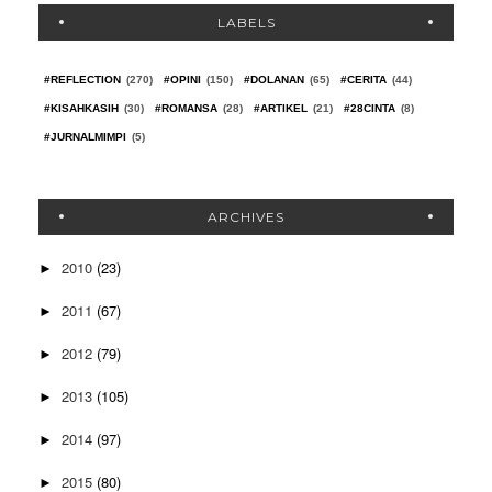
LABELS
#REFLECTION
(270)
#OPINI
(150)
#DOLANAN
(65)
#CERITA
(44)
#KISAHKASIH
(30)
#ROMANSA
(28)
#ARTIKEL
(21)
#28CINTA
(8)
#JURNALMIMPI
(5)
ARCHIVES
2010
(23)
►
2011
(67)
►
2012
(79)
►
2013
(105)
►
2014
(97)
►
2015
(80)
►