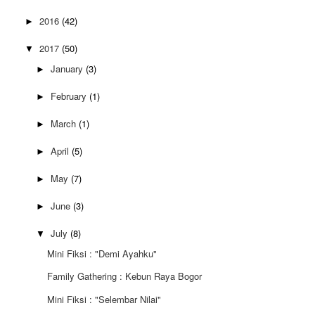
2016
(42)
►
2017
(50)
▼
January
(3)
►
February
(1)
►
March
(1)
►
April
(5)
►
May
(7)
►
June
(3)
►
July
(8)
▼
Mini Fiksi : "Demi Ayahku"
Family Gathering : Kebun Raya Bogor
Mini Fiksi : "Selembar Nilai"