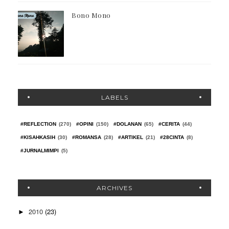
Bono Mono
LABELS
#REFLECTION
(270)
#OPINI
(150)
#DOLANAN
(65)
#CERITA
(44)
#KISAHKASIH
(30)
#ROMANSA
(28)
#ARTIKEL
(21)
#28CINTA
(8)
#JURNALMIMPI
(5)
ARCHIVES
2010
(23)
►