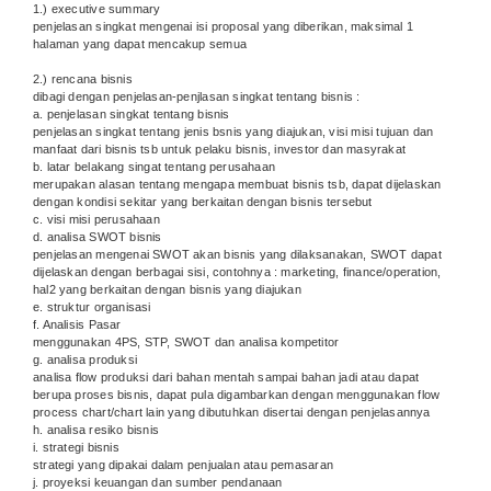
1.) executive summary
penjelasan singkat mengenai isi proposal yang diberikan, maksimal 1
halaman yang dapat mencakup semua
2.) rencana bisnis
dibagi dengan penjelasan-penjlasan singkat tentang bisnis :
a. penjelasan singkat tentang bisnis
penjelasan singkat tentang jenis bsnis yang diajukan, visi misi tujuan dan
manfaat dari bisnis tsb untuk pelaku bisnis, investor dan masyrakat
b. latar belakang singat tentang perusahaan
merupakan alasan tentang mengapa membuat bisnis tsb, dapat dijelaskan
dengan kondisi sekitar yang berkaitan dengan bisnis tersebut
c. visi misi perusahaan
d. analisa SWOT bisnis
penjelasan mengenai SWOT akan bisnis yang dilaksanakan, SWOT dapat
dijelaskan dengan berbagai sisi, contohnya : marketing, finance/operation,
hal2 yang berkaitan dengan bisnis yang diajukan
e. struktur organisasi
f. Analisis Pasar
menggunakan 4PS, STP, SWOT dan analisa kompetitor
g. analisa produksi
analisa flow produksi dari bahan mentah sampai bahan jadi atau dapat
berupa proses bisnis, dapat pula digambarkan dengan menggunakan flow
process chart/chart lain yang dibutuhkan disertai dengan penjelasannya
h. analisa resiko bisnis
i. strategi bisnis
strategi yang dipakai dalam penjualan atau pemasaran
j. proyeksi keuangan dan sumber pendanaan