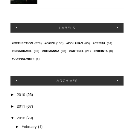
LABELS
#REFLECTION
(270)
#OPINI
(150)
#DOLANAN
(65)
#CERITA
(44)
#KISAHKASIH
(30)
#ROMANSA
(28)
#ARTIKEL
(21)
#28CINTA
(8)
#JURNALMIMPI
(5)
ARCHIVES
2010
(23)
►
2011
(67)
►
2012
(79)
▼
February
(1)
►