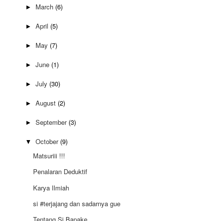
March
(6)
►
April
(5)
►
May
(7)
►
June
(1)
►
July
(30)
►
August
(2)
►
September
(3)
►
October
(9)
▼
Matsuriii !!!
Penalaran Deduktif
Karya Ilmiah
si #terjajang dan sadarnya gue
Tentang Si Bapake