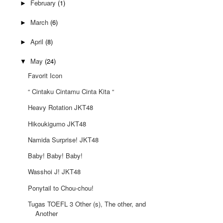
February
(1)
►
March
(6)
►
April
(8)
►
May
(24)
▼
Favorit Icon
“ Cintaku Cintamu Cinta Kita “
Heavy Rotation JKT48
Hikoukigumo JKT48
Namida Surprise! JKT48
Baby! Baby! Baby!
Wasshoi J! JKT48
Ponytail to Chou-chou!
Tugas TOEFL 3 Other (s), The other, and
Another