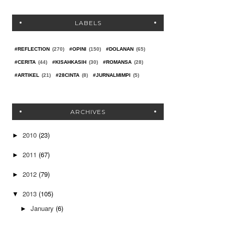
LABELS
#REFLECTION
(270)
#OPINI
(150)
#DOLANAN
(65)
#CERITA
(44)
#KISAHKASIH
(30)
#ROMANSA
(28)
#ARTIKEL
(21)
#28CINTA
(8)
#JURNALMIMPI
(5)
ARCHIVES
2010
(23)
►
2011
(67)
►
2012
(79)
►
2013
(105)
▼
January
(6)
►