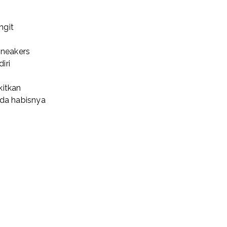
ngit
sneakers
iri
kitkan
ada habisnya