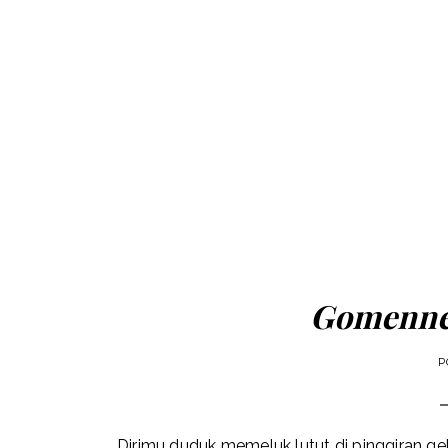
Gomenne
P
Dirimu duduk memeluk lutut di pinggiran ge