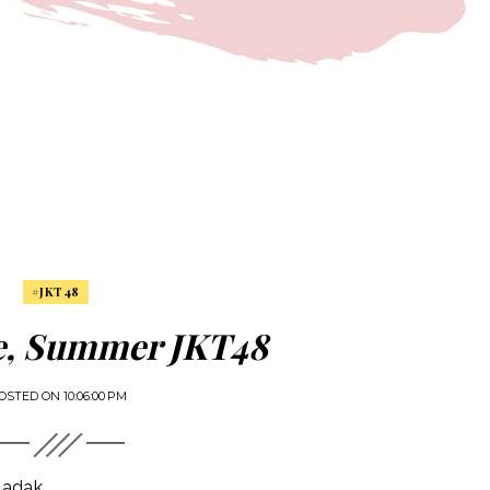
#JKT48
, Summer JKT48
OSTED ON
10:06:00 PM
ladak