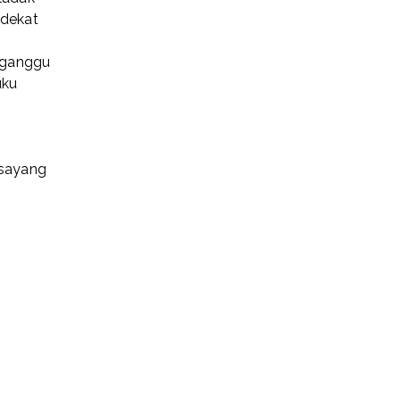
dekat
gganggu
uku
 sayang