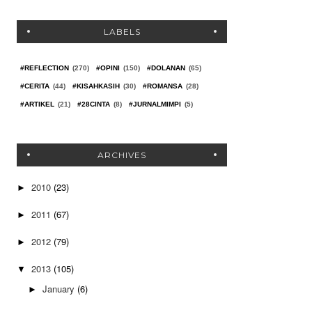
LABELS
#REFLECTION
(270)
#OPINI
(150)
#DOLANAN
(65)
#CERITA
(44)
#KISAHKASIH
(30)
#ROMANSA
(28)
#ARTIKEL
(21)
#28CINTA
(8)
#JURNALMIMPI
(5)
ARCHIVES
2010
(23)
►
2011
(67)
►
2012
(79)
►
2013
(105)
▼
January
(6)
►