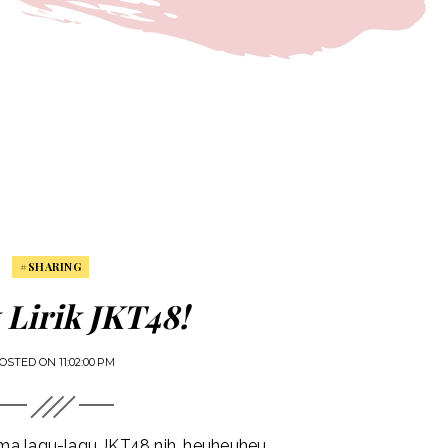
#SHARING
 Lirik JKT48!
OSTED ON
11:02:00 PM
sama lagu-lagu JKT48 nih, heuheuheu..