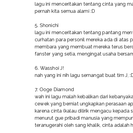
lagu ini menceritakan tentang cinta yang ma
pernah kita semua alami :D
5.
Shonichi
lagu ini menceritakan tentang pantang meny
curhatan para personil mereka ada di atas
membara yang membuat mereka terus berdir
fanster yang setia, mengingat usaha bersa
6.
Wasshoi J!
nah yang ini nih lagu semangat buat tim J, :
7.
Ooge Diamond
wah ini lagu malah kebalikan dari kebanyak
cewek yang berniat ungkapkan perasaan apap
karena cinta (kalau dilirik mengacu kepada
menurut gue pribadi manusia yang mempuny
teranugerahi oleh sang khalik, cinta adalah 