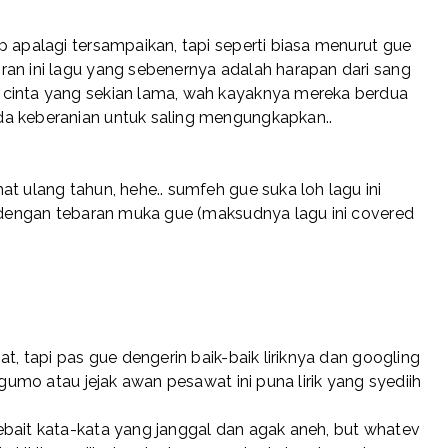
p apalagi tersampaikan, tapi seperti biasa menurut gue
ran ini lagu yang sebenernya adalah harapan dari sang
 cinta yang sekian lama, wah kayaknya mereka berdua
da keberanian untuk saling mengungkapkan..
t ulang tahun, hehe.. sumfeh gue suka loh lagu ini
o dengan tebaran muka gue (maksudnya lagu ini covered
t, tapi pas gue dengerin baik-baik liriknya dan googling
igumo atau jejak awan pesawat ini puna lirik yang syediih
ebait kata-kata yang janggal dan agak aneh, but whatev