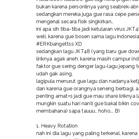
bukan karena personilnya yang seabrek-abre
sedangkan mereka juga gue rasa cepe perse
mengenal secara fisik singkirkan..
ini apa sih tiba-tiba jadi ketularan virus JKT
well, karena gue bosen sama lagu indones
#ERKbangettss XD
sedangkan lagu JKT48 (yang baru gue downl
liriknya agak aneh, karena masih campur ind
faktor gue sering denger lagu-lagu jepang
udah gak asing,
lagipula menurut gue lagu dan nadanya ket
dan karena gue orangnya seneng berbagi, a
penting amat+s jadi gue mau share liriknya 
mungkin suatu hari nanti gue bakal bikin c
membahana) sapa tauuu.. hoho... B)
1.
Heavy Rotation
nah ini dia lagu yang paling terkenal, karen