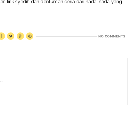
ari lirik syedih dan dentuman ceria dari nada-nada yang
NO COMMENTS:
..