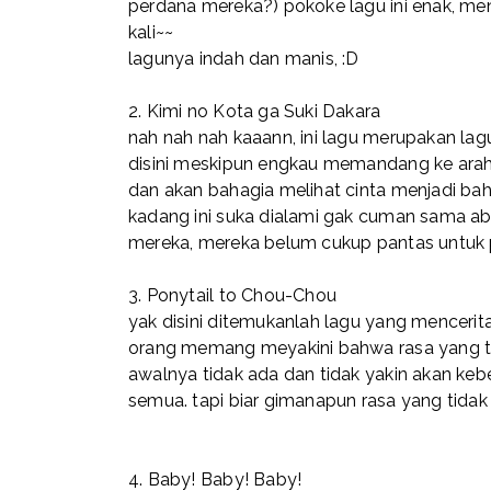
perdana mereka?) pokoke lagu ini enak, me
kali~~
lagunya indah dan manis, :D
2.
Kimi no Kota ga Suki Dakara
nah nah nah kaaann, ini lagu merupakan lag
disini meskipun engkau memandang ke arah la
dan akan bahagia melihat cinta menjadi bah
kadang ini suka dialami gak cuman sama ab
mereka, mereka belum cukup pantas untuk 
3.
Ponytail to Chou-Chou
yak disini ditemukanlah lagu yang mencerita
orang memang meyakini bahwa rasa yang t
awalnya tidak ada dan tidak yakin akan kebera
semua. tapi biar gimanapun rasa yang tidak 
4.
Baby! Baby! Baby!