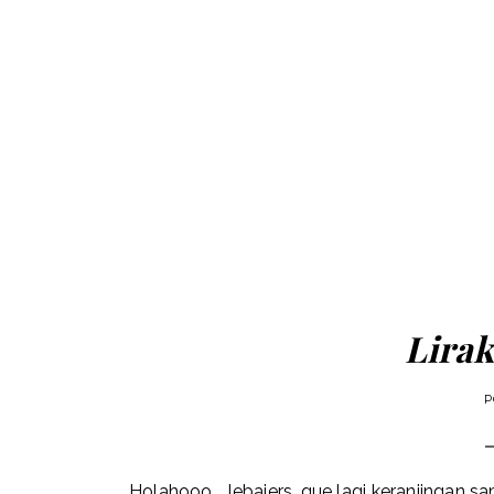
Lirak
P
Holahooo... lebaiers, gue lagi keranjingan 