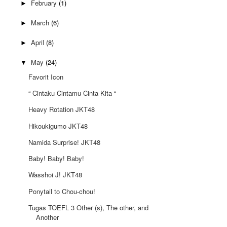
February
(1)
►
March
(6)
►
April
(8)
►
May
(24)
▼
Favorit Icon
“ Cintaku Cintamu Cinta Kita “
Heavy Rotation JKT48
Hikoukigumo JKT48
Namida Surprise! JKT48
Baby! Baby! Baby!
Wasshoi J! JKT48
Ponytail to Chou-chou!
Tugas TOEFL 3 Other (s), The other, and
Another