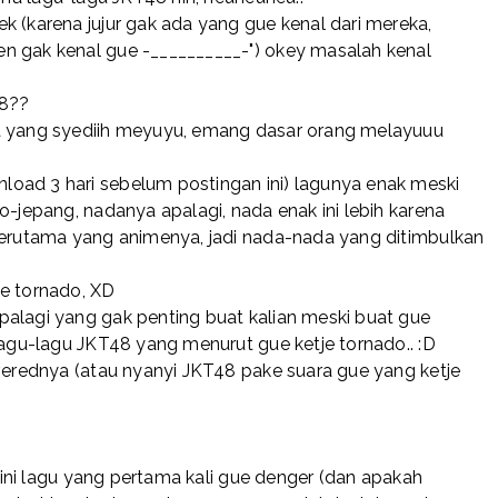
k (karena jujur gak ada yang gue kenal dari mereka,
n gak kenal gue -__________-") okey masalah kenal
48??
ia yang syediih meyuyu, emang dasar orang melayuuu
oad 3 hari sebelum postingan ini) lagunya enak meski
o-jepang, nadanya apalagi, nada enak ini lebih karena
 terutama yang animenya, jadi nada-nada yang ditimbulkan
je tornado, XD
palagi yang gak penting buat kalian meski buat gue
lagu-lagu JKT48 yang menurut gue ketje tornado.. :D
overednya (atau nyanyi JKT48 pake suara gue yang ketje
a ini lagu yang pertama kali gue denger (dan apakah