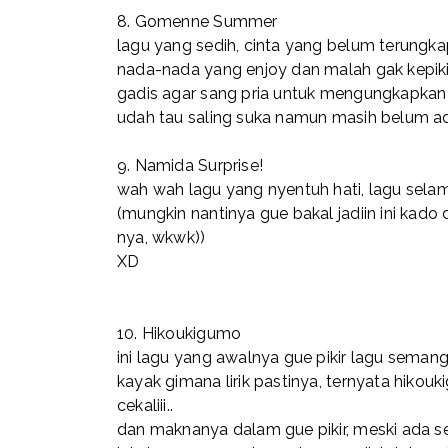
8.
Gomenne Summer
lagu yang sedih, cinta yang belum terungka
nada-nada yang enjoy dan malah gak kepiki
gadis agar sang pria untuk mengungkapkan
udah tau saling suka namun masih belum a
9.
Namida Surprise!
wah wah lagu yang nyentuh hati, lagu selama
(mungkin nantinya gue bakal jadiin ini kad
nya, wkwk))
XD
10.
Hikoukigumo
ini lagu yang awalnya gue pikir lagu semanga
kayak gimana lirik pastinya, ternyata hikouk
cekaliii..
dan maknanya dalam gue pikir, meski ada s