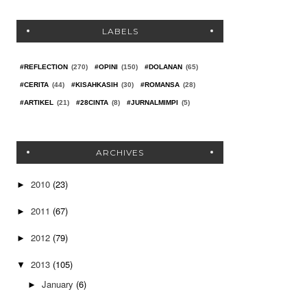
LABELS
#REFLECTION
(270)
#OPINI
(150)
#DOLANAN
(65)
#CERITA
(44)
#KISAHKASIH
(30)
#ROMANSA
(28)
#ARTIKEL
(21)
#28CINTA
(8)
#JURNALMIMPI
(5)
ARCHIVES
2010
(23)
►
2011
(67)
►
2012
(79)
►
2013
(105)
▼
January
(6)
►