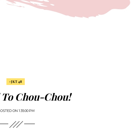
#JKT48
l To Chou-Chou!
POSTED ON
1:35:00 PM