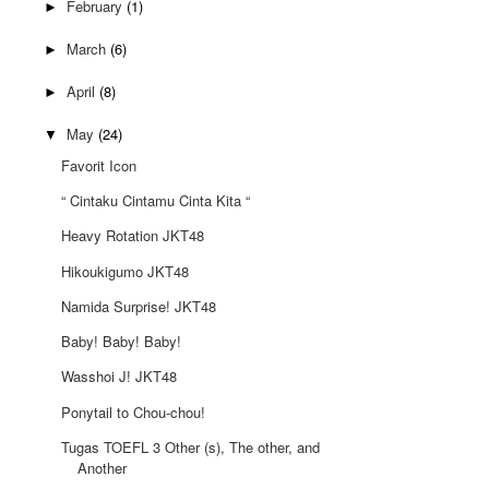
February
(1)
►
March
(6)
►
April
(8)
►
May
(24)
▼
Favorit Icon
“ Cintaku Cintamu Cinta Kita “
Heavy Rotation JKT48
Hikoukigumo JKT48
Namida Surprise! JKT48
Baby! Baby! Baby!
Wasshoi J! JKT48
Ponytail to Chou-chou!
Tugas TOEFL 3 Other (s), The other, and
Another