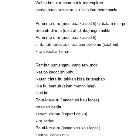
Walau kusuka namun tak terucapkan
hanya pada sosokmu ku bisikkan perasaanku
Po-ni-i-te-e-ru (membuatku sedih) di dalam mimpi
Seluruh dirimu (seluruh diriku) ingin miliki
Po-ni-i-te-e-ru (membuatku sedih)
cinta tak terbalas mata pun bertemu (saat ini)
kita sebatas teman
Rambut panjangmu yang terkuncir
ikat polkadot shu-shu
ikatan cinta itu takkan bisa kutangkap
jika ku sentuh (akan menghilang)
ilusi ini
Po-n-i-te-e-ru (janganlah kau lepas)
tetaplah begitu
seperti dirimu (seperti diriku)
kita berlari
Po-ni-i-te-e-ru (janganlah kau lepas)
sampai kapan pun