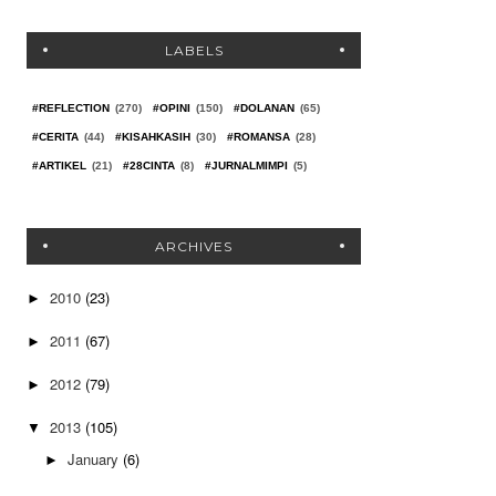
LABELS
#REFLECTION
(270)
#OPINI
(150)
#DOLANAN
(65)
#CERITA
(44)
#KISAHKASIH
(30)
#ROMANSA
(28)
#ARTIKEL
(21)
#28CINTA
(8)
#JURNALMIMPI
(5)
ARCHIVES
2010
(23)
►
2011
(67)
►
2012
(79)
►
2013
(105)
▼
January
(6)
►