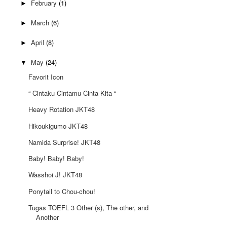
February
(1)
►
March
(6)
►
April
(8)
►
May
(24)
▼
Favorit Icon
“ Cintaku Cintamu Cinta Kita “
Heavy Rotation JKT48
Hikoukigumo JKT48
Namida Surprise! JKT48
Baby! Baby! Baby!
Wasshoi J! JKT48
Ponytail to Chou-chou!
Tugas TOEFL 3 Other (s), The other, and
Another