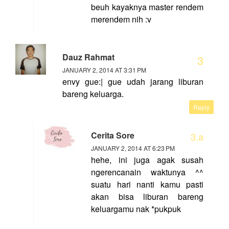
beuh kayaknya master rendem
merendem nih :v
Dauz Rahmat
JANUARY 2, 2014 AT 3:31 PM
envy gue:| gue udah jarang liburan
bareng keluarga.
Reply
Cerita Sore
JANUARY 2, 2014 AT 6:23 PM
hehe, ini juga agak susah
ngerencanain waktunya ^^
suatu hari nanti kamu pasti
akan bisa liburan bareng
keluargamu nak *pukpuk