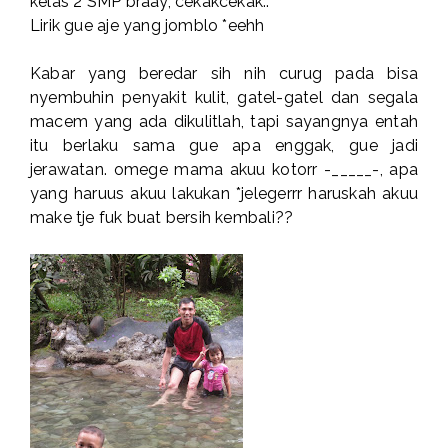
kelas 2 SMP braay, cekakcekak..
Lirik gue aje yang jomblo *eehh
Kabar yang beredar sih nih curug pada bisa
nyembuhin penyakit kulit, gatel-gatel dan segala
macem yang ada dikulitlah, tapi sayangnya entah
itu berlaku sama gue apa enggak, gue jadi
jerawatan. omege mama akuu kotorr -_____-, apa
yang haruus akuu lakukan *jelegerrr haruskah akuu
make tje fuk buat bersih kembali??