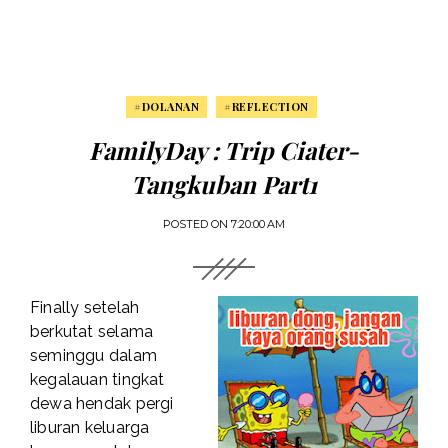
#DOLANAN
#REFLECTION
FamilyDay : Trip Ciater-
Tangkuban Part1
POSTED ON
7:20:00 AM
Finally setelah
berkutat selama
seminggu dalam
kegalauan tingkat
dewa hendak pergi
liburan keluarga