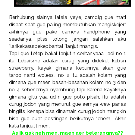
Berhubung sialnya lalala yeye, camdig gue mati
disaat-saat gue paling membutuhkan *nangiskejer*
akhirnya gue pake camera handphone yang
seadanya, pliss tolong jangan salahkan aku
*larikekasurbekepbantal *lanjutinnangis.
Tapi gue tetep bakal lanjutin ceritanyaaa, jadi no 1
itu Lebaisme adalah curug yang dideket kebun
strawberry, kayak gimana kebunnya akan gue
taroo nanti woless.. no 2 itu adalah kolam yang
dimana gue maen basah-basahan kolam no 3 dan
no 4 sebenernya nyambung tapi karena kayaknya
gimana gitu yaa udiin gue poto pisah, itu adalah
curug jodoh yang menurut gue aernya wew panas
bingiits, kenapa bisa dinamain curug jodoh mungkin
bisa gue buat postingan berikutnya *ehem.. Akhir
kata lanjuutt men..
Asiik gak neh men, maen aer belerangnya??