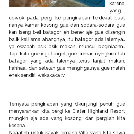
karena
yang
cowok pada pergi ke penginapan terdekat buat
nanya kamar kosong gue dan sodara-sodara gue
kan iseng beli batagor, eh bener aje gue diisengin
balik kali ama abangnya, itu batagor ada lalernya..
ya ewaaah asik asik makan, muncul beginiaann..
Tapi kalo gue inget-inget, gue cuman nyingkirin tuh
batagor yang ada lalernya terus lanjut makan.
hahhaa.. dan setelah gue mengingatnya gue malah
enek sendiri, wakakaka :v
Ternyata penginapan yang dikunjungi penuh gue
menyarankan kita pergi ke Ciater Highland Resort
mungkin aja ada yang kosong, dan pergilah kita
kesana.
Naaahhh untuk kayak gimana Villa yang kita sewa