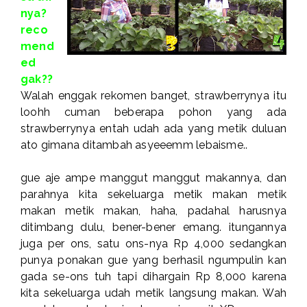
nya?
reco
mend
ed
gak??
Walah enggak rekomen banget, strawberrynya itu
loohh cuman beberapa pohon yang ada
strawberrynya entah udah ada yang metik duluan
ato gimana ditambah asyeeemm lebaisme..
gue aje ampe manggut manggut makannya, dan
parahnya kita sekeluarga metik makan metik
makan metik makan, haha, padahal harusnya
ditimbang dulu, bener-bener emang. itungannya
juga per ons, satu ons-nya Rp 4,000 sedangkan
punya ponakan gue yang berhasil ngumpulin kan
gada se-ons tuh tapi dihargain Rp 8,000 karena
kita sekeluarga udah metik langsung makan. Wah