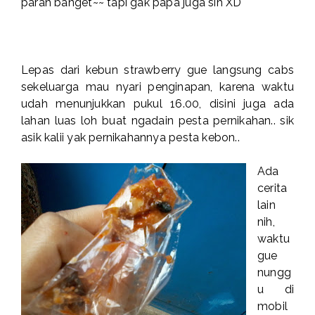
parah banget~~ tapi gak papa juga sih XD
Lepas dari kebun strawberry gue langsung cabs
sekeluarga mau nyari penginapan, karena waktu
udah menunjukkan pukul 16.00, disini juga ada
lahan luas loh buat ngadain pesta pernikahan.. sik
asik kalii yak pernikahannya pesta kebon..
Ada
cerita
lain
nih,
waktu
gue
nungg
u di
mobil