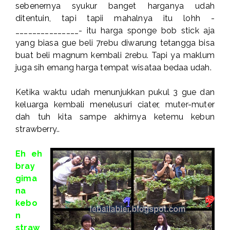
sebenernya syukur banget harganya udah
ditentuin, tapi tapii mahalnya itu lohh -
_______________- itu harga sponge bob stick aja
yang biasa gue beli 7rebu diwarung tetangga bisa
buat beli magnum kembali 2rebu. Tapi ya maklum
juga sih emang harga tempat wisataa bedaa udah.
Ketika waktu udah menunjukkan pukul 3 gue dan
keluarga kembali menelusuri ciater, muter-muter
dah tuh kita sampe akhirnya ketemu kebun
strawberry..
Eh eh
bray
gima
na
kebo
n
straw