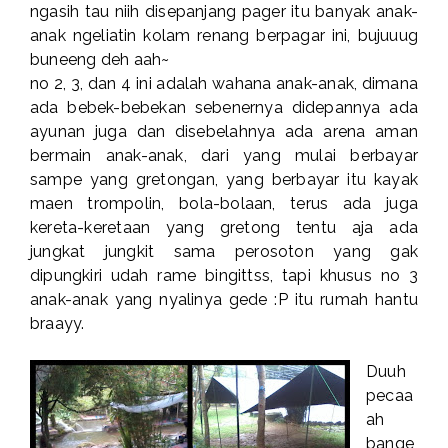
ngasih tau niih disepanjang pager itu banyak anak-
anak ngeliatin kolam renang berpagar ini, bujuuug
buneeng deh aah~
no 2, 3, dan 4 ini adalah wahana anak-anak, dimana
ada bebek-bebekan sebenernya didepannya ada
ayunan juga dan disebelahnya ada arena aman
bermain anak-anak, dari yang mulai berbayar
sampe yang gretongan, yang berbayar itu kayak
maen trompolin, bola-bolaan, terus ada juga
kereta-keretaan yang gretong tentu aja ada
jungkat jungkit sama perosoton yang gak
dipungkiri udah rame bingittss, tapi khusus no 3
anak-anak yang nyalinya gede :P itu rumah hantu
braayy.
Duuh
pecaa
ah
bange