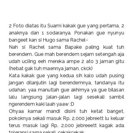
2 Foto diatas itu Suami kakak gue yang pertama, 2
anaknya dan 1 sodaranya. Ponakan gue nyunyu
bangeet kan si Hugo sama Rachel~
Nah si Rachel sama Bapake paling kuat tuh
berendem. Gue mah berendem sejam setengah aja
udah uciiing eeh mereka ampe 2 ato 3 jaman gitu
(hebat gak tuh maennya jaman, ckck)
Kata kakak gue yang kedua sih kalo udah pusing
jangan dilanjutin lagi berendemnya, tandanya itu
udahan, yaa manutlah gue akhirnya ya gue bilasan
lalu langsung jalan-jalan lagi sesekali sambil
ngerendem kaki laah yaaw :D
Ohyaa kamar mandi disini tuh ketat banget,
pokoknya sekali masuk Rp. 2,000 jebreett lu keluar
terus masuk lagi Rp. 2,000 jebreeett kagak ada
toleransi sama sekali, cekakcekak.