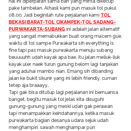
hal ini diperparah sama ban yang minta dikecup
pake tambelan. Alhasil kami pun masuk tol pukul
08.00. Jadi beginilah rute perjalanan kami
TOL
BEKASI BARAT-TOL CIKAMPEK-TOL SADANG-
PURWAKARTA-SUBANG
ini adalah jalan alternatif
yang sangat memabukkan buat orang macem gue,
waktu di tol sampe Purwakarta sih everything is
fine tapi pas masuk purwakarta menuju subang
beuuuuhh udah kayak apa bae, itu jalan meliuk-liuk
kayak uler, naek turun gunung belom lagi tanjakan
yang aduhai mambo nian. Emang sih dibanding
jalan ke bukit sikunir yang ini lebih friendly, cuman
tetep aja braaayy..
Tapi gak bisa ditutup lagi perjalanan ini bernuansa
banget, begitu masuk tol jelas kita disuguhi
gunung-gunung yang meski udah gak perawan
tapi menampakkan keindahannya, ketika masuk
purwakarta bagian desanya udara sejuk udah
menghampiri, sawah menghampar pun