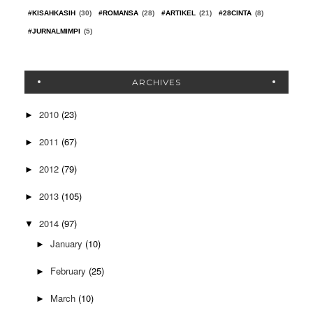
#KISAHKASIH
(30)
#ROMANSA
(28)
#ARTIKEL
(21)
#28CINTA
(8)
#JURNALMIMPI
(5)
ARCHIVES
2010
(23)
►
2011
(67)
►
2012
(79)
►
2013
(105)
►
2014
(97)
▼
January
(10)
►
February
(25)
►
March
(10)
►