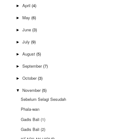
April
(4)
►
May
(6)
►
June
(3)
►
July
(9)
►
August
(5)
►
September
(7)
►
October
(3)
►
November
(5)
▼
Sebelum Selagi Sesudah
Phala-wan
Gadis Bali (1)
Gadis Bali (2)