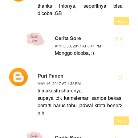
thanks infonya, sepertinya bisa
dicoba..GB
Reply
Cerita Sore
APRIL 30, 2017 AT 8:41 PM
Monggo dicoba, :)
Puri Panen
MAY 16, 2017 AT 1:35 PM
trimakasih sharenya.
supaya tdk kemaleman sampe bekasi
berarti harus tahu jadwal kreta bener2
nih
Reply
Cerita Sore