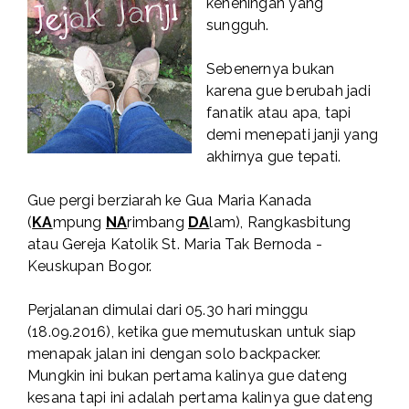
keheningan yang
sungguh.
Sebenernya bukan
karena gue berubah jadi
fanatik atau apa, tapi
demi menepati janji yang
akhirnya gue tepati.
Gue pergi berziarah ke Gua Maria Kanada
(
KA
mpung
NA
rimbang
DA
lam), Rangkasbitung
atau Gereja Katolik St. Maria Tak Bernoda -
Keuskupan Bogor.
Perjalanan dimulai dari 05.30 hari minggu
(18.09.2016), ketika gue memutuskan untuk siap
menapak jalan ini dengan solo backpacker.
Mungkin ini bukan pertama kalinya gue dateng
kesana tapi ini adalah pertama kalinya gue dateng