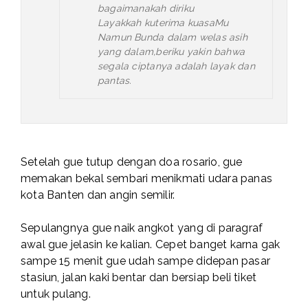
bagaimanakah diriku
Layakkah kuterima kuasaMu
Namun Bunda dalam welas asih
yang dalam,beriku yakin bahwa
segala ciptanya adalah layak dan
pantas.
Setelah gue tutup dengan doa rosario, gue
memakan bekal sembari menikmati udara panas
kota Banten dan angin semilir.
Sepulangnya gue naik angkot yang di paragraf
awal gue jelasin ke kalian. Cepet banget karna gak
sampe 15 menit gue udah sampe didepan pasar
stasiun, jalan kaki bentar dan bersiap beli tiket
untuk pulang.