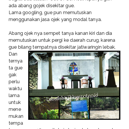
ada abang gojek disekitar gue.
Lama googling, gue pun memutuskan
menggunakan jasa ojek yang modal tanya.
Abang ojek nya sempet tanya kanan kiri dan dia
memutuskan untuk pergi ke daerah curug, karena
gue bilang tempatnya disekitar jatiwaringin lebak.
Dan
ternya
ta gue
gak
perlu
waktu
lama
untuk
mene
mukan
tempa