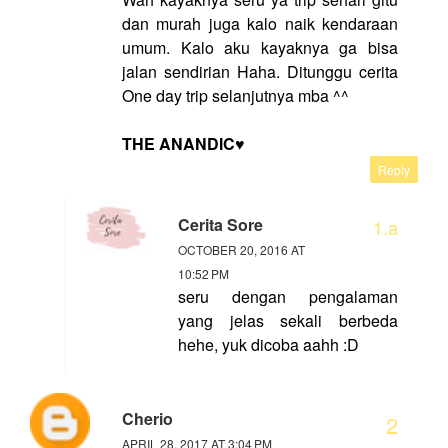
dan murah juga kalo naik kendaraan
umum. Kalo aku kayaknya ga bisa
jalan sendirian Haha. Ditunggu cerita
One day trip selanjutnya mba ^^
THE ANANDIC♥
Reply
Cerita Sore
OCTOBER 20, 2016 AT
10:52 PM
seru dengan pengalaman
yang jelas sekali berbeda
hehe, yuk dicoba aahh :D
Cherio
APRIL 28, 2017 AT 3:04 PM