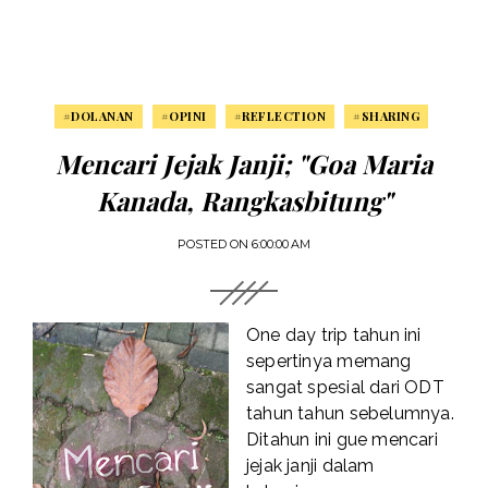
#DOLANAN
#OPINI
#REFLECTION
#SHARING
Mencari Jejak Janji; "Goa Maria
Kanada, Rangkasbitung"
POSTED ON
6:00:00 AM
One day trip tahun ini
sepertinya memang
sangat spesial dari ODT
tahun tahun sebelumnya.
Ditahun ini gue mencari
jejak janji dalam