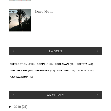
Bono Mono
LABELS
#REFLECTION
(270)
#OPINI
(150)
#DOLANAN
(65)
#CERITA
(44)
#KISAHKASIH
(30)
#ROMANSA
(28)
#ARTIKEL
(21)
#28CINTA
(8)
#JURNALMIMPI
(5)
ARCHIVES
2010
(23)
►