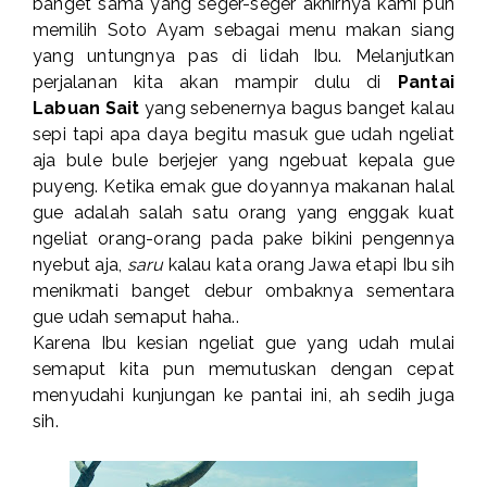
banget sama yang seger-seger akhirnya kami pun
memilih Soto Ayam sebagai menu makan siang
yang untungnya pas di lidah Ibu. Melanjutkan
perjalanan kita akan mampir dulu di
Pantai
Labuan Sait
yang sebenernya bagus banget kalau
sepi tapi apa daya begitu masuk gue udah ngeliat
aja bule bule berjejer yang ngebuat kepala gue
puyeng. Ketika emak gue doyannya makanan halal
gue adalah salah satu orang yang enggak kuat
ngeliat orang-orang pada pake bikini pengennya
nyebut aja,
saru
kalau kata orang Jawa etapi Ibu sih
menikmati banget debur ombaknya sementara
gue udah semaput haha..
Karena Ibu kesian ngeliat gue yang udah mulai
semaput kita pun memutuskan dengan cepat
menyudahi kunjungan ke pantai ini, ah sedih juga
sih.