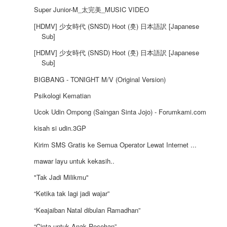
Super Junior-M_太完美_MUSIC VIDEO
[HD‪MV] 少女時代 (SNSD) Hoot (훗) 日本語訳 [Japanese
Sub]‬
[HD‪MV] 少女時代 (SNSD) Hoot (훗) 日本語訳 [Japanese
Sub]‬
BIGBANG - TONIGHT M/V (Original Version)
Psikologi Kematian
Ucok Udin Ompong (Saingan Sinta Jojo) - Forumkami.com
kisah si udin.3GP
Kirim SMS Gratis ke Semua Operator Lewat Internet ...
mawar layu untuk kekasih..
"Tak Jadi Milikmu"
“Ketika tak lagi jadi wajar”
“Keajaiban Natal dibulan Ramadhan”
“Cinta untuk Anak Recehan”