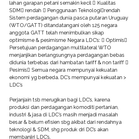
lahan garapan petani semakin kecil  Kualitas
SDM rendah  Penggunaan Teknologirendah
Sistem perdagangan dunia pasca putaran Uruguay
(WTO/GATT) ditandatangani oleh 125 negara
anggota GATT telah menimbulkan sikap
optimisme & pesimisme Negara LDC’s:  Optimis
Persetujuan perdagangan multilateral WTO
menjanjikan berlangsungnya perdagangan bebas
didunia terbebas dari hambatan tariff & non tariff 
Pesimis Semua negara mempunyai kekuatan
ekonomi yg berbeda. DC’s mempunyai kekuatan >
LDC’s
Perjanjain tsb merugikan bagi LDC’s, karena
produksi dan perdagangan komoditi pertanian,
industri & jasa di LDC’s masih menjadi masalah
besar & belum efisien sbg akibat dari rendahnya
teknologi & SDM, shg produk dri DC’s akan
membanjiri LDC’s.