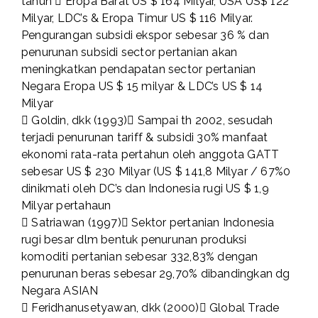
tahun  Eropa Barat US $ 164 Milyar, USA US$ 122
Milyar, LDC’s & Eropa Timur US $ 116 Milyar.
Pengurangan subsidi ekspor sebesar 36 % dan
penurunan subsidi sector pertanian akan
meningkatkan pendapatan sector pertanian
Negara Eropa US $ 15 milyar & LDC’s US $ 14
Milyar
 Goldin, dkk (1993) Sampai th 2002, sesudah
terjadi penurunan tariff & subsidi 30% manfaat
ekonomi rata-rata pertahun oleh anggota GATT
sebesar US $ 230 Milyar (US $ 141,8 Milyar / 67%0
dinikmati oleh DC’s dan Indonesia rugi US $ 1,9
Milyar pertahaun
 Satriawan (1997) Sektor pertanian Indonesia
rugi besar dlm bentuk penurunan produksi
komoditi pertanian sebesar 332,83% dengan
penurunan beras sebesar 29,70% dibandingkan dg
Negara ASIAN
 Feridhanusetyawan, dkk (2000) Global Trade