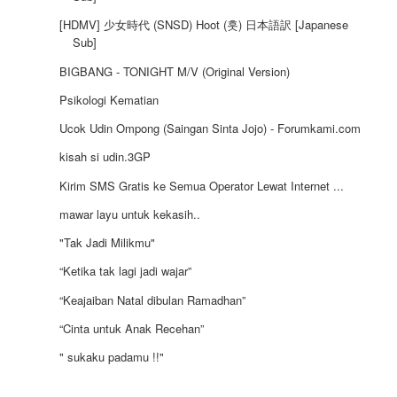
[HD‪MV] 少女時代 (SNSD) Hoot (훗) 日本語訳 [Japanese
Sub]‬
BIGBANG - TONIGHT M/V (Original Version)
Psikologi Kematian
Ucok Udin Ompong (Saingan Sinta Jojo) - Forumkami.com
kisah si udin.3GP
Kirim SMS Gratis ke Semua Operator Lewat Internet ...
mawar layu untuk kekasih..
"Tak Jadi Milikmu"
“Ketika tak lagi jadi wajar”
“Keajaiban Natal dibulan Ramadhan”
“Cinta untuk Anak Recehan”
" sukaku padamu !!"