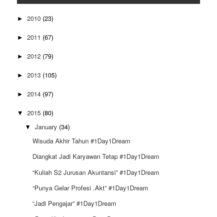
2010
(23)
►
2011
(67)
►
2012
(79)
►
2013
(105)
►
2014
(97)
►
2015
(80)
▼
January
(34)
▼
Wisuda Akhir Tahun #1Day1Dream
Diangkat Jadi Karyawan Tetap #1Day1Dream
“Kuliah S2 Jurusan Akuntansi” #1Day1Dream
“Punya Gelar Profesi .Akt” #1Day1Dream
“Jadi Pengajar” #1Day1Dream