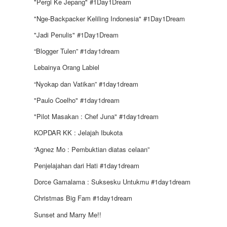
"Pergi Ke Jepang" #1Day1Dream
"Nge-Backpacker Keliling Indonesia" #1Day1Dream
"Jadi Penulis" #1Day1Dream
“Blogger Tulen” #1day1dream
Lebainya Orang Labiel
“Nyokap dan Vatikan” #1day1dream
"Paulo Coelho" #1day1dream
"Pilot Masakan : Chef Juna" #1day1dream
KOPDAR KK : Jelajah Ibukota
“Agnez Mo : Pembuktian diatas celaan”
Penjelajahan dari Hati #1day1dream
Dorce Gamalama : Suksesku Untukmu #1day1dream
Christmas Big Fam #1day1dream
Sunset and Marry Me!!