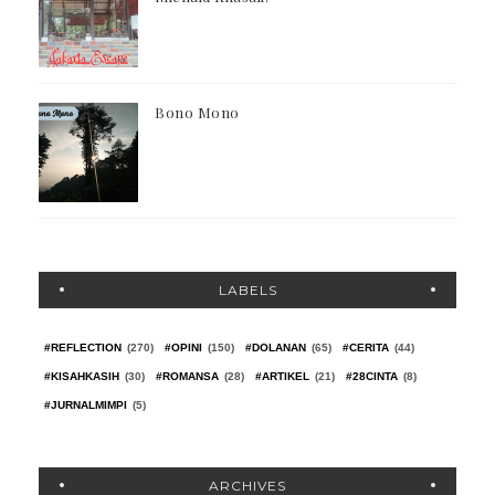
Bono Mono
LABELS
#REFLECTION
(270)
#OPINI
(150)
#DOLANAN
(65)
#CERITA
(44)
#KISAHKASIH
(30)
#ROMANSA
(28)
#ARTIKEL
(21)
#28CINTA
(8)
#JURNALMIMPI
(5)
ARCHIVES