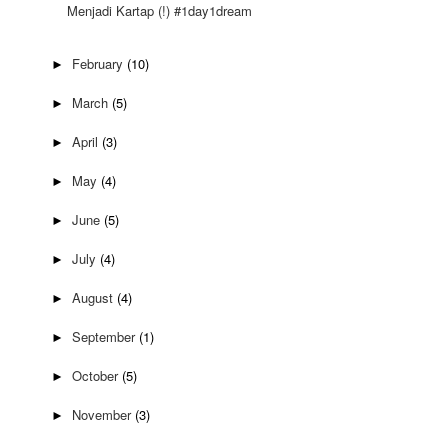
Menjadi Kartap (!) #1day1dream
February
(10)
►
March
(5)
►
April
(3)
►
May
(4)
►
June
(5)
►
July
(4)
►
August
(4)
►
September
(1)
►
October
(5)
►
November
(3)
►