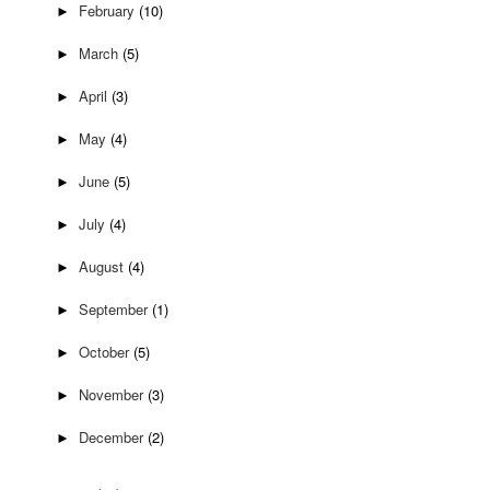
February
(10)
►
March
(5)
►
April
(3)
►
May
(4)
►
June
(5)
►
July
(4)
►
August
(4)
►
September
(1)
►
October
(5)
►
November
(3)
►
December
(2)
►