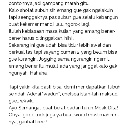
contohnya jadi gampang marah gitu.
Kalo sholat subuh sih emang gue gak ngelakuin
tapi seenggaknya pas subuh gue selalu kebangun
buat kekamar mandi, lalu ngorok lagi.
Itulah kebiasaan masa kuliah yang emang bener-
bener harus ditinggalkan, hihi..
Sekarang ini gue udah bisa tidur lebih awal dan
berkualitas tapi sayang cuman 2 yang belum bisa
gue kurangin. Jogging sama ngurangin ngemil,
emang bener itu mulut ada yang janggal kalo gak
ngunyah. Hahaha..
Tapi yakin kita pasti bisa, demi mendapatkan tubuh
seindah Aderai *waduh*, chelsea islan-lah maksud
gue.. wkwk..
Ayo Semangat buat berat badan turun Mbak Dita!
Ohya, good luck juga ya buat world muslimah run-
nya, ganbatteee!!