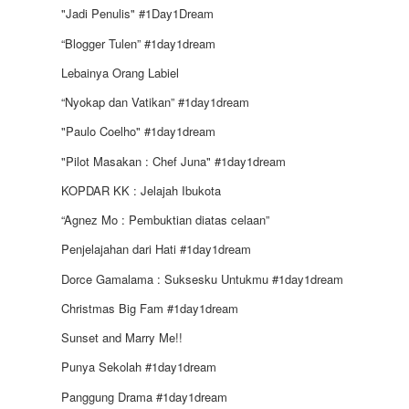
"Jadi Penulis" #1Day1Dream
“Blogger Tulen” #1day1dream
Lebainya Orang Labiel
“Nyokap dan Vatikan” #1day1dream
"Paulo Coelho" #1day1dream
"Pilot Masakan : Chef Juna" #1day1dream
KOPDAR KK : Jelajah Ibukota
“Agnez Mo : Pembuktian diatas celaan”
Penjelajahan dari Hati #1day1dream
Dorce Gamalama : Suksesku Untukmu #1day1dream
Christmas Big Fam #1day1dream
Sunset and Marry Me!!
Punya Sekolah #1day1dream
Panggung Drama #1day1dream