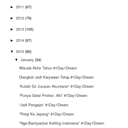
2011
(67)
►
2012
(79)
►
2013
(105)
►
2014
(97)
►
2015
(80)
▼
January
(34)
▼
Wisuda Akhir Tahun #1Day1Dream
Diangkat Jadi Karyawan Tetap #1Day1Dream
“Kuliah S2 Jurusan Akuntansi” #1Day1Dream
“Punya Gelar Profesi .Akt” #1Day1Dream
“Jadi Pengajar” #1Day1Dream
"Pergi Ke Jepang" #1Day1Dream
"Nge-Backpacker Keliling Indonesia" #1Day1Dream