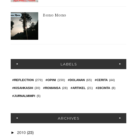
Bono Mono
LABELS
#REFLECTION
(270)
#OPINI
(150)
#DOLANAN
(65)
#CERITA
(44)
#KISAHKASIH
(30)
#ROMANSA
(28)
#ARTIKEL
(21)
#28CINTA
(8)
#JURNALMIMPI
(5)
ARCHIVES
2010
(23)
►