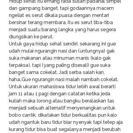
Hidup sehat itu emang rada susah padahal simpel
dan gampang banget, tapi godaannya macem
ngeliat es serut dikala puasa dengan mentari
bersinar terang membara, itu es serut tiba-tiba
menjadi suatu barang langka yang harus segera
diungsikan ke perut.
Untuk gaya hidup sehat sendiri, sekarang ini gue
udah mulai ngurangin nasi dan (untungnya) gak
suka makanan atau minuman manis (kalo gak
terpaksa), tapi (yang paling disesali) gue suka
banget sama cokelat. Jadi serba salah kan,
haha..Gue ngurangin nasi malah nambah cokelat.
Untuk ukuran mahasiswa tidur lebih awal berarti
jam 11 atau 1 pagi dengan catatan ketika jeda
kuliah maka lorong atau bangku beralaskan tas
menjadi sebuah alternatif menyenangkan untuk
bobo cantik, dikatakan tidur berkualitas pun kalo
udah ngantuk baru tidur biar nyenyak tapi tetep aja
kurang tidur bisa buat segalanya menjadi berubah