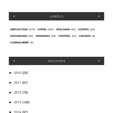
LABELS
#REFLECTION
(270)
#OPINI
(150)
#DOLANAN
(65)
#CERITA
(44)
#KISAHKASIH
(30)
#ROMANSA
(28)
#ARTIKEL
(21)
#28CINTA
(8)
#JURNALMIMPI
(5)
ARCHIVES
2010
(23)
►
2011
(67)
►
2012
(79)
►
2013
(105)
►
2014
(97)
►