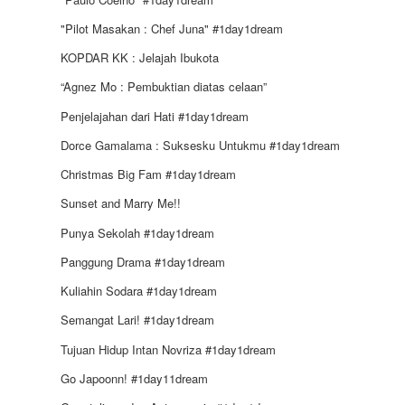
"Pilot Masakan : Chef Juna" #1day1dream
KOPDAR KK : Jelajah Ibukota
“Agnez Mo : Pembuktian diatas celaan”
Penjelajahan dari Hati #1day1dream
Dorce Gamalama : Suksesku Untukmu #1day1dream
Christmas Big Fam #1day1dream
Sunset and Marry Me!!
Punya Sekolah #1day1dream
Panggung Drama #1day1dream
Kuliahin Sodara #1day1dream
Semangat Lari! #1day1dream
Tujuan Hidup Intan Novriza #1day1dream
Go Japoonn! #1day11dream