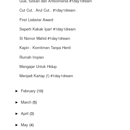
Gue, tulisan dan Antsomenia #1day1dream
Cut Cut.. Arul Cut.. #1day1dream
First Liebster Award
Seperti Kakak Ipar! #1day1dream
Si Nomor Wahid #1day1dream
Kapin : Komitmen Tanpa Henti
Rumah Impian
Mengajar Untuk Hidup
Menjadi Kartap (!) #1day1dream
February
(10)
►
March
(5)
►
April
(3)
►
May
(4)
►