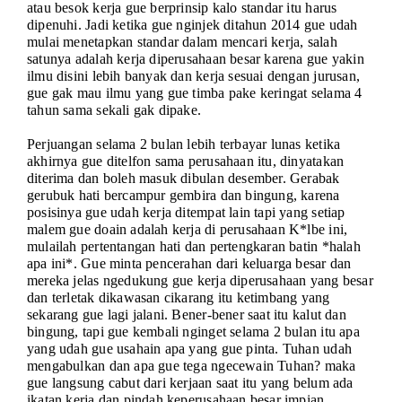
atau besok kerja gue berprinsip kalo standar itu harus
dipenuhi. Jadi ketika gue nginjek ditahun 2014 gue udah
mulai menetapkan standar dalam mencari kerja, salah
satunya adalah kerja diperusahaan besar karena gue yakin
ilmu disini lebih banyak dan kerja sesuai dengan jurusan,
gue gak mau ilmu yang gue timba pake keringat selama 4
tahun sama sekali gak dipake.
Perjuangan selama 2 bulan lebih terbayar lunas ketika
akhirnya gue ditelfon sama perusahaan itu, dinyatakan
diterima dan boleh masuk dibulan desember. Gerabak
gerubuk hati bercampur gembira dan bingung, karena
posisinya gue udah kerja ditempat lain tapi yang setiap
malem gue doain adalah kerja di perusahaan K*lbe ini,
mulailah pertentangan hati dan pertengkaran batin *halah
apa ini*. Gue minta pencerahan dari keluarga besar dan
mereka jelas ngedukung gue kerja diperusahaan yang besar
dan terletak dikawasan cikarang itu ketimbang yang
sekarang gue lagi jalani. Bener-bener saat itu kalut dan
bingung, tapi gue kembali nginget selama 2 bulan itu apa
yang udah gue usahain apa yang gue pinta. Tuhan udah
mengabulkan dan apa gue tega ngecewain Tuhan? maka
gue langsung cabut dari kerjaan saat itu yang belum ada
ikatan kerja dan pindah keperusahaan besar impian,