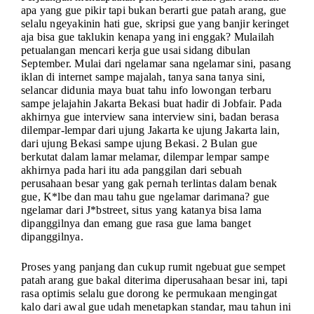
apa yang gue pikir tapi bukan berarti gue patah arang, gue
selalu ngeyakinin hati gue, skripsi gue yang banjir keringet
aja bisa gue taklukin kenapa yang ini enggak? Mulailah
petualangan mencari kerja gue usai sidang dibulan
September. Mulai dari ngelamar sana ngelamar sini, pasang
iklan di internet sampe majalah, tanya sana tanya sini,
selancar didunia maya buat tahu info lowongan terbaru
sampe jelajahin Jakarta Bekasi buat hadir di Jobfair. Pada
akhirnya gue interview sana interview sini, badan berasa
dilempar-lempar dari ujung Jakarta ke ujung Jakarta lain,
dari ujung Bekasi sampe ujung Bekasi. 2 Bulan gue
berkutat dalam lamar melamar, dilempar lempar sampe
akhirnya pada hari itu ada panggilan dari sebuah
perusahaan besar yang gak pernah terlintas dalam benak
gue, K*lbe dan mau tahu gue ngelamar darimana? gue
ngelamar dari J*bstreet, situs yang katanya bisa lama
dipanggilnya dan emang gue rasa gue lama banget
dipanggilnya.
Proses yang panjang dan cukup rumit ngebuat gue sempet
patah arang gue bakal diterima diperusahaan besar ini, tapi
rasa optimis selalu gue dorong ke permukaan mengingat
kalo dari awal gue udah menetapkan standar, mau tahun ini