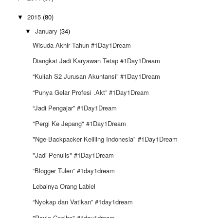
2015
(80)
▼
January
(34)
▼
Wisuda Akhir Tahun #1Day1Dream
Diangkat Jadi Karyawan Tetap #1Day1Dream
“Kuliah S2 Jurusan Akuntansi” #1Day1Dream
“Punya Gelar Profesi .Akt” #1Day1Dream
“Jadi Pengajar” #1Day1Dream
"Pergi Ke Jepang" #1Day1Dream
"Nge-Backpacker Keliling Indonesia" #1Day1Dream
"Jadi Penulis" #1Day1Dream
“Blogger Tulen” #1day1dream
Lebainya Orang Labiel
“Nyokap dan Vatikan” #1day1dream
"Paulo Coelho" #1day1dream