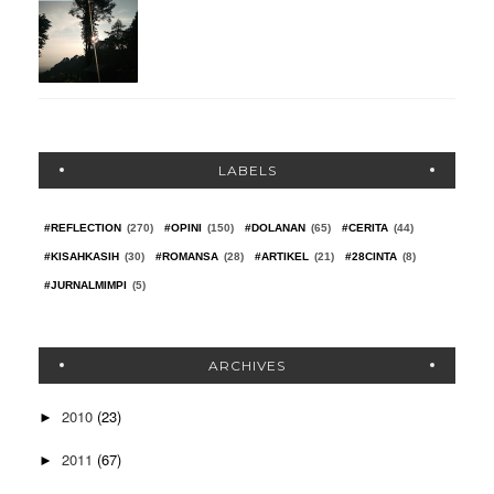
LABELS
#REFLECTION
(270)
#OPINI
(150)
#DOLANAN
(65)
#CERITA
(44)
#KISAHKASIH
(30)
#ROMANSA
(28)
#ARTIKEL
(21)
#28CINTA
(8)
#JURNALMIMPI
(5)
ARCHIVES
2010
(23)
►
2011
(67)
►