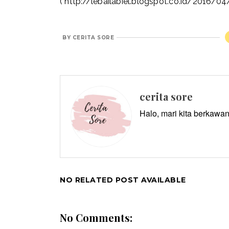
(
http://lebailabiel.blogspot.co.id/2016/0
BY
CERITA SORE
cerita sore
Halo, mari kita berkawan
NO RELATED POST AVAILABLE
No Comments: