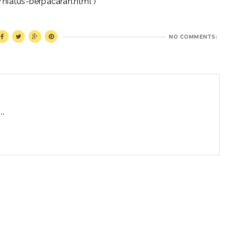
4/hiatus-berpacaran.html
)
NO COMMENTS:
..