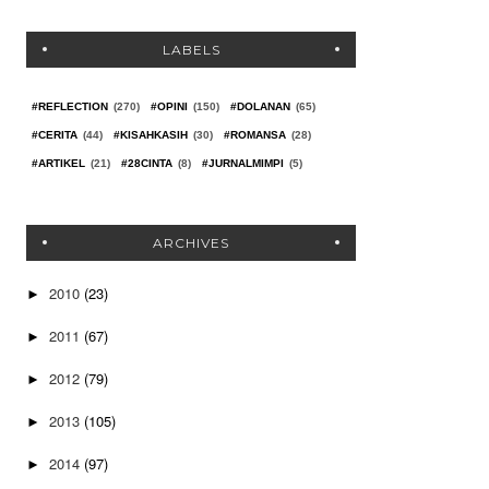
LABELS
#REFLECTION
(270)
#OPINI
(150)
#DOLANAN
(65)
#CERITA
(44)
#KISAHKASIH
(30)
#ROMANSA
(28)
#ARTIKEL
(21)
#28CINTA
(8)
#JURNALMIMPI
(5)
ARCHIVES
2010
(23)
►
2011
(67)
►
2012
(79)
►
2013
(105)
►
2014
(97)
►