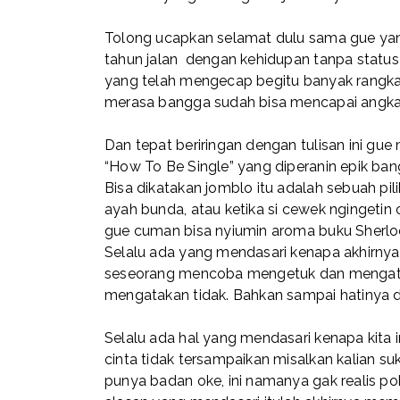
Tolong ucapkan selamat dulu sama gue yang 
tahun jalan dengan kehidupan tanpa status 
yang telah mengecap begitu banyak rangkai
merasa bangga sudah bisa mencapai angka i
Dan tepat beriringan dengan tulisan ini gu
“How To Be Single” yang diperanin epik ba
Bisa dikatakan jomblo itu adalah sebuah pi
ayah bunda, atau ketika si cewek ngingeti
gue cuman bisa nyiumin aroma buku Sherl
Selalu ada yang mendasari kenapa akhirnya 
seseorang mencoba mengetuk dan mengataka
mengatakan tidak. Bahkan sampai hatinya di
Selalu ada hal yang mendasari kenapa kita in
cinta tidak tersampaikan misalkan kalian 
punya badan oke, ini namanya gak realis po