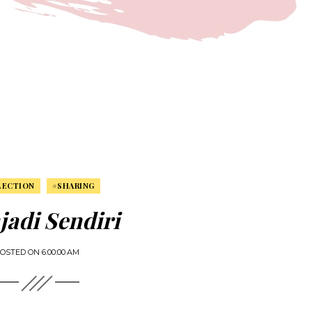
LECTION
#SHARING
adi Sendiri
OSTED ON
6:00:00 AM