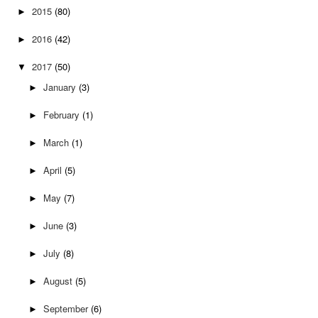
2015
(80)
►
2016
(42)
►
2017
(50)
▼
January
(3)
►
February
(1)
►
March
(1)
►
April
(5)
►
May
(7)
►
June
(3)
►
July
(8)
►
August
(5)
►
September
(6)
►