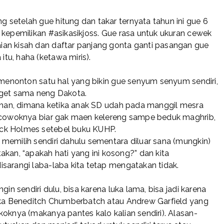
setelah gue hitung dan takar ternyata tahun ini gue 6
kepemilikan #asikasikjoss. Gue rasa untuk ukuran cewek
an kisah dan daftar panjang gonta ganti pasangan gue
tu, haha (ketawa miris).
e menonton satu hal yang bikin gue senyum senyum sendiri,
nget sama neng Dakota.
lihan, dimana ketika anak SD udah pada manggil mesra
n cowoknya biar gak maen kelereng sampe beduk maghrib,
ock Holmes setebel buku KUHP.
memilih sendiri dahulu sementara diluar sana (mungkin)
n, “apakah hati yang ini kosong?” dan kita
sarangi laba-laba kita tetap mengatakan tidak.
gin sendiri dulu, bisa karena luka lama, bisa jadi karena
suka Beneditch Chumberbatch atau Andrew Garfield yang
koknya (makanya pantes kalo kalian sendiri). Alasan-