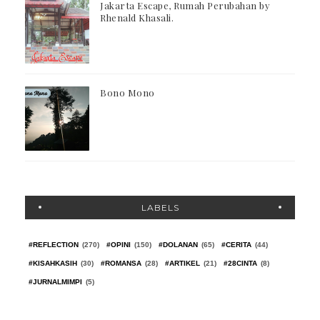
Jakarta Escape, Rumah Perubahan by
Rhenald Khasali.
Bono Mono
LABELS
#REFLECTION
(270)
#OPINI
(150)
#DOLANAN
(65)
#CERITA
(44)
#KISAHKASIH
(30)
#ROMANSA
(28)
#ARTIKEL
(21)
#28CINTA
(8)
#JURNALMIMPI
(5)