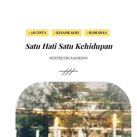
#28CINTA
#KISAHKASIH
#ROMANSA
Satu Hati Satu Kehidupan
POSTED ON
3:42:00 PM