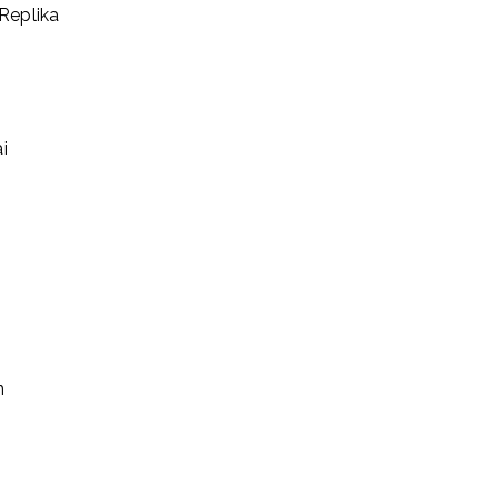
Replika
i
n