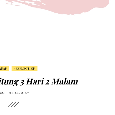
ANAN
#REFLECTION
litung 3 Hari 2 Malam
OSTED ON
6:57:00 AM