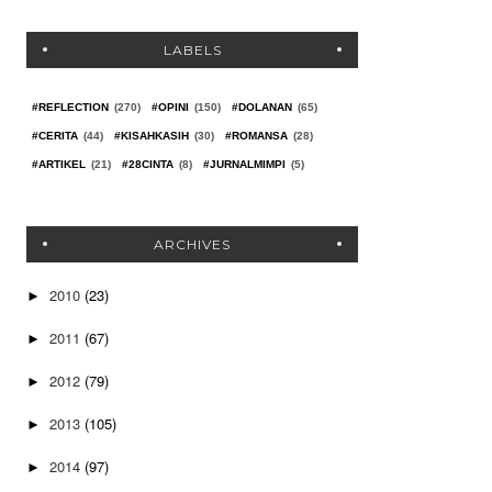
LABELS
#REFLECTION
(270)
#OPINI
(150)
#DOLANAN
(65)
#CERITA
(44)
#KISAHKASIH
(30)
#ROMANSA
(28)
#ARTIKEL
(21)
#28CINTA
(8)
#JURNALMIMPI
(5)
ARCHIVES
2010
(23)
►
2011
(67)
►
2012
(79)
►
2013
(105)
►
2014
(97)
►