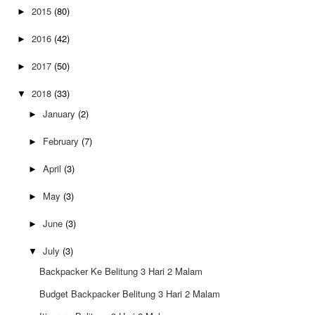
2015
(80)
►
2016
(42)
►
2017
(50)
►
2018
(33)
▼
January
(2)
►
February
(7)
►
April
(3)
►
May
(3)
►
June
(3)
►
July
(3)
▼
Backpacker Ke Belitung 3 Hari 2 Malam
Budget Backpacker Belitung 3 Hari 2 Malam