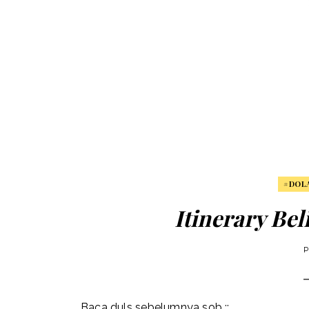
#DOL
Itinerary Be
P
Baca duls sebelumnya sob ::