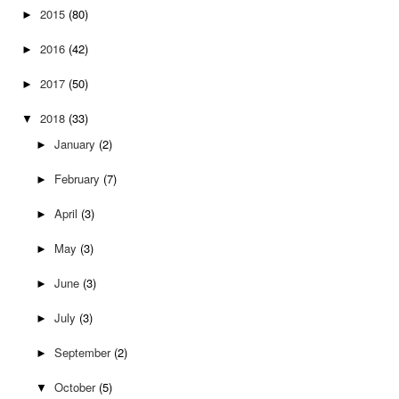
2015
(80)
►
2016
(42)
►
2017
(50)
►
2018
(33)
▼
January
(2)
►
February
(7)
►
April
(3)
►
May
(3)
►
June
(3)
►
July
(3)
►
September
(2)
►
October
(5)
▼