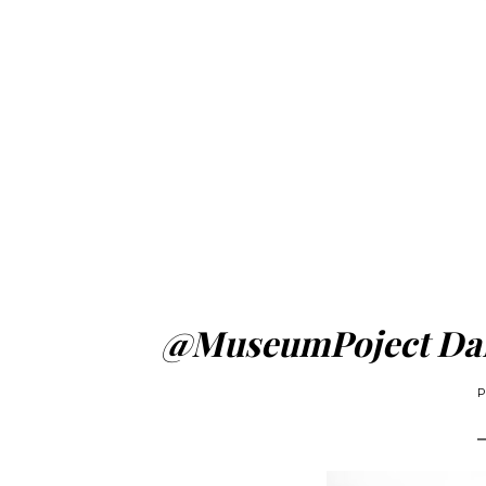
@MuseumPoject Da
P