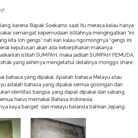
n?
 bilang, karena Bapak Soekarno saat itu merasa kalau hanya
bakar semangat kepemudaan istilahnya mengingatkan “ini
 juang kita loh gengs” nah kan kalau ngomongnya “gengs ini
genai keputusan akan ada keberpihakan makanya
nalkanlah istilah SUMPAH, maka jadilah SUMPAH PEMUDA.
k-pihak yang akhirnya mengetahui detailnya monggo share
enai bahasa yang dipakai. Apakah bahasa Melayu atau
ayu adalah bahasa yang dipakai semua golongan dan
an identitas bangsa yang dapat dipakai dari sabang
 semua harus memakai Bahasa Indonesia.
ya kaya banget, dari melayu belanda bahkan Jepang.