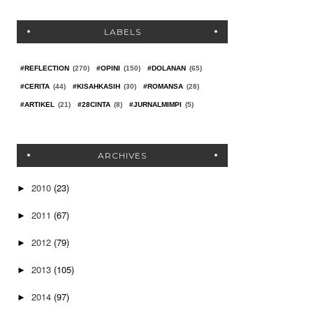
LABELS
#REFLECTION
(270)
#OPINI
(150)
#DOLANAN
(65)
#CERITA
(44)
#KISAHKASIH
(30)
#ROMANSA
(28)
#ARTIKEL
(21)
#28CINTA
(8)
#JURNALMIMPI
(5)
ARCHIVES
2010
(23)
►
2011
(67)
►
2012
(79)
►
2013
(105)
►
2014
(97)
►