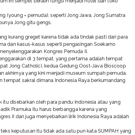
m ini sempet beralih fungsi menjadi hotel dan toko
ong (young = pemuda), seperti Jong Jawa, Jong Sumatra
 punya Jong gitu gengs.
 kurang greget karena tidak ada tindak pasti dari para
ama dan kasus-kasus seperti pengasingan Soekarno
menyelenggarakan Kongres Pemuda II.
lenggarakan di 3 tempat, yang pertama adalah tempat
empat Jong Catholic), kedua Gedung Oost-Java Bioscoop
 dan akhirnya yang kini menjadi museum sumpah pemuda.
dan tempat sakral dimana Indonesia Raya berkumandang
k itu disebarkan oleh para pandu Indonesia atau yang
k-adik Pramuka itu harus berbangga karena yang
s II dan juga menyebarkan lirik Indonesia Raya adalah
i teks keputusan itu tidak ada satu pun kata SUMPAH yang