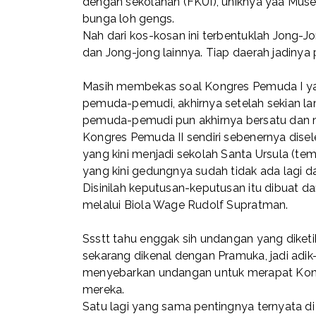
dengan sekolahan (FKUI), uniknya yaa Museu
bunga loh gengs.
Nah dari kos-kosan ini terbentuklah Jong-J
dan Jong-jong lainnya. Tiap daerah jadinya
Masih membekas soal Kongres Pemuda I yang
pemuda-pemudi, akhirnya setelah sekian l
pemuda-pemudi pun akhirnya bersatu dan 
Kongres Pemuda II sendiri sebenernya dise
yang kini menjadi sekolah Santa Ursula (t
yang kini gedungnya sudah tidak ada lagi
Disinilah keputusan-keputusan itu dibuat 
melalui Biola Wage Rudolf Supratman.
Ssstt tahu enggak sih undangan yang diketi
sekarang dikenal dengan Pramuka, jadi adi
menyebarkan undangan untuk merapat Kongre
mereka.
Satu lagi yang sama pentingnya ternyata d