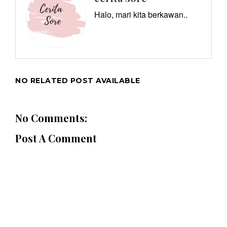
Halo, mari kita berkawan..
NO RELATED POST AVAILABLE
No Comments:
Post A Comment