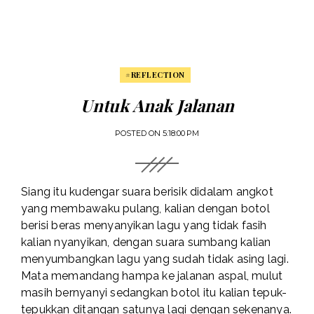
#REFLECTION
Untuk Anak Jalanan
POSTED ON
5:18:00 PM
Siang itu kudengar suara berisik didalam angkot
yang membawaku pulang, kalian dengan botol
berisi beras menyanyikan lagu yang tidak fasih
kalian nyanyikan, dengan suara sumbang kalian
menyumbangkan lagu yang sudah tidak asing lagi.
Mata memandang hampa ke jalanan aspal, mulut
masih bernyanyi sedangkan botol itu kalian tepuk-
tepukkan ditangan satunya lagi dengan sekenanya.