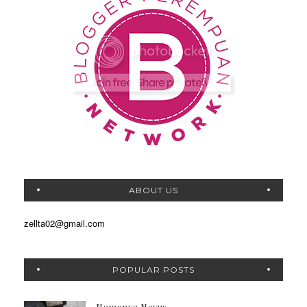
ABOUT US
zellta02@gmail.com
POPULAR POSTS
Namanya Nevus..