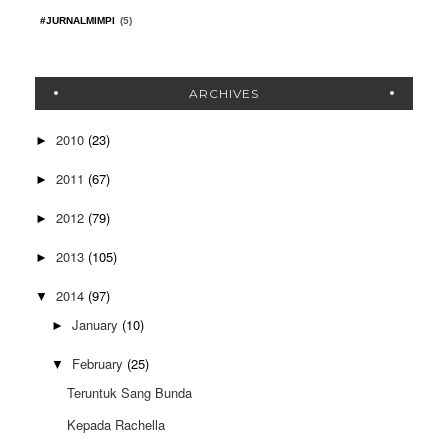
#JURNALMIMPI
(5)
ARCHIVES
2010
(23)
►
2011
(67)
►
2012
(79)
►
2013
(105)
►
2014
(97)
▼
January
(10)
►
February
(25)
▼
Teruntuk Sang Bunda
Kepada Rachella