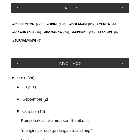
LABELS
#REFLECTION
(270)
#OPINI
(150)
#DOLANAN
(65)
#CERITA
(44)
#KISAHKASIH
(30)
#ROMANSA
(28)
#ARTIKEL
(21)
#28CINTA
(8)
#JURNALMIMPI
(5)
ARCHIVES
2010
(23)
▼
July
(1)
►
September
(2)
►
October
(16)
▼
Komputerku... Selamatkan Bumiku....
“mengindjak soerga dengan telandjang”