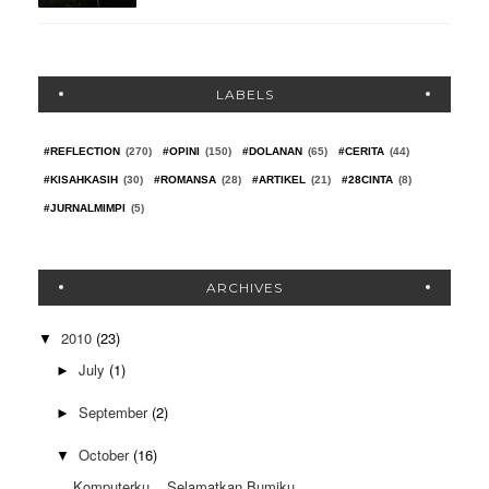
LABELS
#REFLECTION
(270)
#OPINI
(150)
#DOLANAN
(65)
#CERITA
(44)
#KISAHKASIH
(30)
#ROMANSA
(28)
#ARTIKEL
(21)
#28CINTA
(8)
#JURNALMIMPI
(5)
ARCHIVES
2010
(23)
▼
July
(1)
►
September
(2)
►
October
(16)
▼
Komputerku... Selamatkan Bumiku....