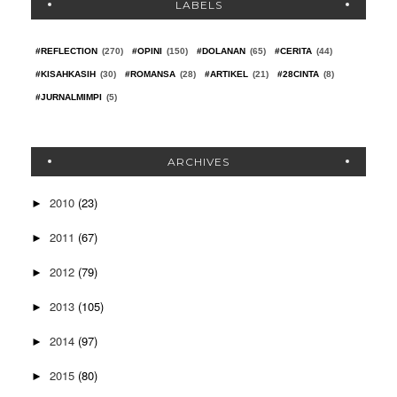
LABELS
#REFLECTION
(270)
#OPINI
(150)
#DOLANAN
(65)
#CERITA
(44)
#KISAHKASIH
(30)
#ROMANSA
(28)
#ARTIKEL
(21)
#28CINTA
(8)
#JURNALMIMPI
(5)
ARCHIVES
2010
(23)
►
2011
(67)
►
2012
(79)
►
2013
(105)
►
2014
(97)
►
2015
(80)
►