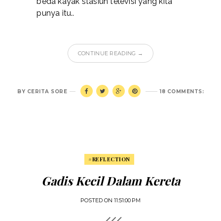
beda kayak stasiun televisi yang kita
punya itu..
CONTINUE READING →
BY
CERITA SORE
18 COMMENTS:
#REFLECTION
Gadis Kecil Dalam Kereta
POSTED ON
11:51:00 PM