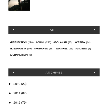
LABELS
#REFLECTION
(270)
#OPINI
(150)
#DOLANAN
(65)
#CERITA
(44)
#KISAHKASIH
(30)
#ROMANSA
(28)
#ARTIKEL
(21)
#28CINTA
(8)
#JURNALMIMPI
(5)
ARCHIVES
2010
(23)
►
2011
(67)
►
2012
(79)
►