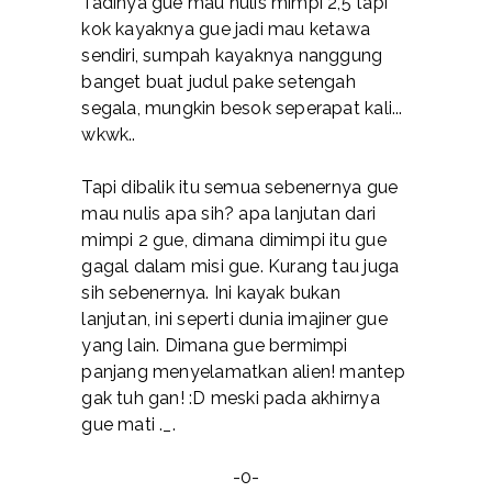
Tadinya gue mau nulis mimpi 2,5 tapi
kok kayaknya gue jadi mau ketawa
sendiri, sumpah kayaknya nanggung
banget buat judul pake setengah
segala, mungkin besok seperapat kali...
wkwk..
Tapi dibalik itu semua sebenernya gue
mau nulis apa sih? apa lanjutan dari
mimpi 2 gue, dimana dimimpi itu gue
gagal dalam misi gue. Kurang tau juga
sih sebenernya. Ini kayak bukan
lanjutan, ini seperti dunia imajiner gue
yang lain. Dimana gue bermimpi
panjang menyelamatkan alien! mantep
gak tuh gan! :D meski pada akhirnya
gue mati ._.
-0-