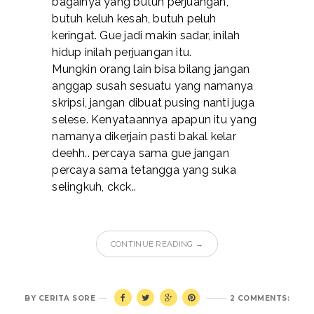
bagainya yang butuh perjuangan,
butuh keluh kesah, butuh peluh
keringat. Gue jadi makin sadar, inilah
hidup inilah perjuangan itu.
Mungkin orang lain bisa bilang jangan
anggap susah sesuatu yang namanya
skripsi, jangan dibuat pusing nanti juga
selese. Kenyataannya apapun itu yang
namanya dikerjain pasti bakal kelar
deehh.. percaya sama gue jangan
percaya sama tetangga yang suka
selingkuh, ckck..
CONTINUE READING →
BY
CERITA SORE
2 COMMENTS: