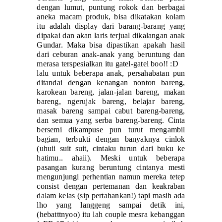
dengan lumut, puntung rokok dan berbagai
aneka macam produk, bisa dikatakan kolam
itu adalah display dari barang-barang yang
dipakai dan akan laris terjual dikalangan anak
Gundar. Maka bisa dipastikan apakah hasil
dari ceburan anak-anak yang beruntung dan
merasa terspesialkan itu gatel-gatel boo!! :D
lalu untuk beberapa anak, persahabatan pun
ditandai dengan kenangan nonton bareng,
karokean bareng, jalan-jalan bareng, makan
bareng, ngerujak bareng, belajar bareng,
masak bareng sampai cabut bareng-bareng,
dan semua yang serba bareng-bareng. Cinta
bersemi dikampuse pun turut mengambil
bagian, terbukti dengan banyaknya cinlok
(uhuii suit suit, cintaku turun dari buku ke
hatimu.. ahaii). Meski untuk beberapa
pasangan kurang beruntung cintanya mesti
mengunjungi perhentian namun mereka tetep
consist dengan pertemanan dan keakraban
dalam kelas (sip pertahankan!) tapi masih ada
lho yang langgeng sampai detik ini,
(hebatttnyoo) itu lah couple mesra kebanggan