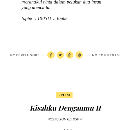
merangkul cinta dalam pelukan dua insan
yang mencinta..
lophe :: 100511 :: lophe
BY
CERITA SORE
NO COMMENTS:
#PUISI
Kisahku Denganmu II
POSTED ON
6:31:00 PM