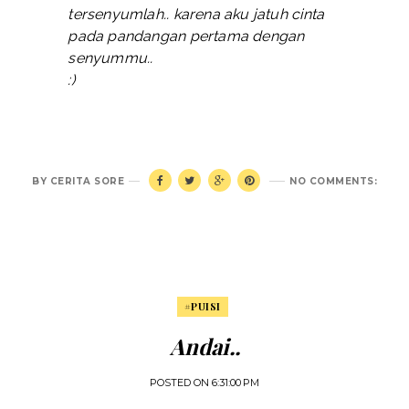
tersenyumlah.. karena aku jatuh cinta
pada pandangan pertama dengan
senyummu..
:)
BY
CERITA SORE
NO COMMENTS:
#PUISI
Andai..
POSTED ON
6:31:00 PM