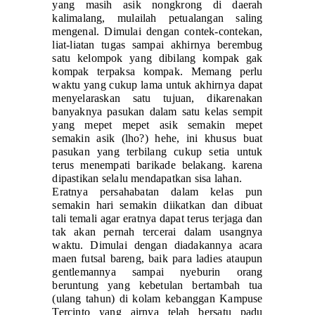
yang masih asik nongkrong di daerah
kalimalang, mulailah petualangan saling
mengenal. Dimulai dengan contek-contekan,
liat-liatan tugas sampai akhirnya berembug
satu kelompok yang dibilang kompak gak
kompak terpaksa kompak. Memang perlu
waktu yang cukup lama untuk akhirnya dapat
menyelaraskan satu tujuan, dikarenakan
banyaknya pasukan dalam satu kelas sempit
yang mepet mepet asik semakin mepet
semakin asik (lho?) hehe, ini khusus buat
pasukan yang terbilang cukup setia untuk
terus menempati barikade belakang. karena
dipastikan selalu mendapatkan sisa lahan.
Eratnya persahabatan dalam kelas pun
semakin hari semakin diikatkan dan dibuat
tali temali agar eratnya dapat terus terjaga dan
tak akan pernah tercerai dalam usangnya
waktu. Dimulai dengan diadakannya acara
maen futsal bareng, baik para ladies ataupun
gentlemannya sampai nyeburin orang
beruntung yang kebetulan bertambah tua
(ulang tahun) di kolam kebanggan Kampuse
Tercinto yang airnya telah bersatu padu