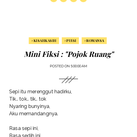
#KISAHKASIH
#PUISI
#ROMANSA
Mini Fiksi : "Pojok Ruang"
POSTED ON
5:00:00 AM
Sepi itu merenggut hadirku,
Tik.. tok.. tik.. tok
Nyaring bunyinya,
Aku memandangnya.
Rasa sepi ini,
Rasa sedih ini,