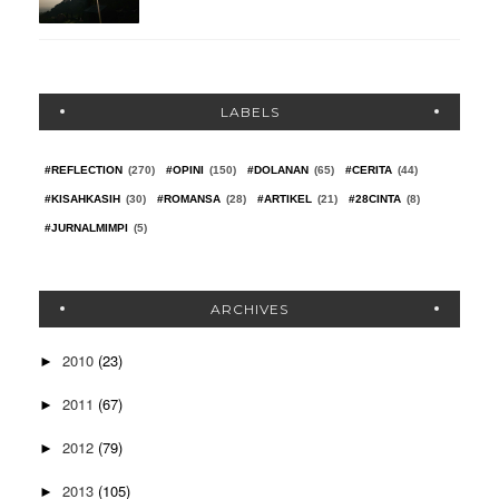
LABELS
#REFLECTION
(270)
#OPINI
(150)
#DOLANAN
(65)
#CERITA
(44)
#KISAHKASIH
(30)
#ROMANSA
(28)
#ARTIKEL
(21)
#28CINTA
(8)
#JURNALMIMPI
(5)
ARCHIVES
2010
(23)
►
2011
(67)
►
2012
(79)
►
2013
(105)
►