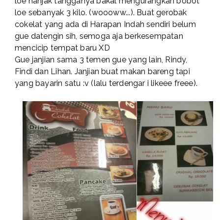
loe nanjak tangganya bakal mengurangkan bobot
loe sebanyak 3 kilo. (woooww...). Buat gerobak
cokelat yang ada di Harapan Indah sendiri belum
gue datengin sih, semoga aja berkesempatan
mencicip tempat baru XD
Gue janjian sama 3 temen gue yang lain, Rindy,
Findi dan Lihan. Janjian buat makan bareng tapi
yang bayarin satu :v (lalu terdengar i likeee freee).