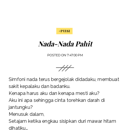
#PUISI
Nada-Nada Pahit
POSTED ON
7:47:00 PM
Simfoni nada terus bergejolak didadaku, membuat
sakit kepalaku dan badanku.
Kenapa harus aku dan kenapa mesti aku?
Aku ini apa sehingga cinta torehkan darah di
jantungku?
Menusuk dalam,
Setajam ketika engkau sisipkan duri mawar hitam
dihatiku…