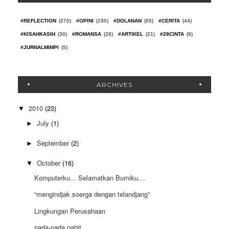
#REFLECTION
(270)
#OPINI
(150)
#DOLANAN
(65)
#CERITA
(44)
#KISAHKASIH
(30)
#ROMANSA
(28)
#ARTIKEL
(21)
#28CINTA
(8)
#JURNALMIMPI
(5)
ARCHIVES
2010
(23)
▼
July
(1)
►
September
(2)
►
October
(16)
▼
Komputerku... Selamatkan Bumiku....
“mengindjak soerga dengan telandjang”
Lingkungan Perusahaan
nada-nada pahit