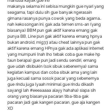
manusia kayak gue ini)
makanya selama ini sebisa mungkin gue nyari yang
seagama, tapi dulu sih gue banyak ngerasain
gimana rasanya punya cowok yang beda agama..
nah kekosongan ini, gak ada temen sms-an (yang
biasanya) BBM pun gak aktif karena emang gak
punya BB, Line pun gak aktif karena emang hpnya
bukan android, mig33 atau cheat lainnya pun gak
aktif karena emang HPnya gak ada aplikasi internet
yang mumpuni (nah lho tebak coba gue make hp
taun berapa) gue pun jadi sendu sendiri, emang
gue udah disibukin (sok sibuk sebenernya) sama
kegiatan kampus dan coba sibuk ama yang lain
juga kecuali sama sosok pacar yang sebenernya
gue rindu juga (yaah minimal gue rindu dikasih
sayangi lah #eeeaaaaa alayy hahaha) siapa sih
orang yang biasanya pacaran tiba-tiba gak
pacaran jadi gak kangen pacaran, gue aja kangen
XD