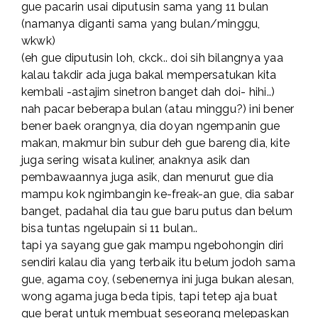
gue pacarin usai diputusin sama yang 11 bulan
(namanya diganti sama yang bulan/minggu,
wkwk)
(eh gue diputusin loh, ckck.. doi sih bilangnya yaa
kalau takdir ada juga bakal mempersatukan kita
kembali -astajim sinetron banget dah doi- hihi..)
nah pacar beberapa bulan (atau minggu?) ini bener
bener baek orangnya, dia doyan ngempanin gue
makan, makmur bin subur deh gue bareng dia, kite
juga sering wisata kuliner, anaknya asik dan
pembawaannya juga asik, dan menurut gue dia
mampu kok ngimbangin ke-freak-an gue, dia sabar
banget, padahal dia tau gue baru putus dan belum
bisa tuntas ngelupain si 11 bulan..
tapi ya sayang gue gak mampu ngebohongin diri
sendiri kalau dia yang terbaik itu belum jodoh sama
gue, agama coy, (sebenernya ini juga bukan alesan,
wong agama juga beda tipis, tapi tetep aja buat
gue berat untuk membuat seseorang melepaskan