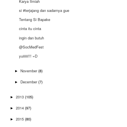
Karya Ilmiah
si #terjajang dan sadarnya gue
Tentang Si Bapake
cinta itu cinta
ingin dan butuh
@SocMedFest
yuiiiiii!!! =D
November
(8)
►
December
(7)
►
2013
(105)
►
2014
(97)
►
2015
(80)
►