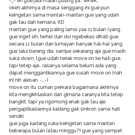
-_- eh gue jadi malah pusing ya.. wkwk..
okeh akhirnya di masa senggang ini gue pun
keingetan sama mantan-mantan gue yang udah
gak tau dah kemana, XD
mantan gue yang paling lama yaa 11 bulan (yang
gue inget sih, hehe) dan doi ngebekas dihati gue,
secara 11 bulan dan lumayan banyak hal-hal yang
gue lalui bareng dia, sampe sekarang aja gue masih
suka down, (gue udah teriak move on ke hati gue,
tapi tetep aje.. rasanya selama belum ada yang
dapat menggantikannya gue susah move on (nah
ini nih alesan, -_-)
move on itu cuman perkara bagaimana akhirnya
kita mengikhlaskan dan gimana caranya kita tetep
bangkit, tapi ya ngomong enak gak tau aje
pengaplikasiannya kadang gak sinkron sama hati
sendiri.
gue juga kadang suka keingetan sama mantan
beberapa bulan (atau minggu?) gue yang sempet