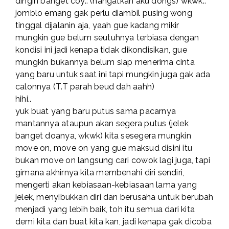
dingin banget coy.. (hangatkan aku dongs) wkwk..
jomblo emang gak perlu diambil pusing wong
tinggal dijalanin aja, yaah gue kadang mikir
mungkin gue belum seutuhnya terbiasa dengan
kondisi ini jadi kenapa tidak dikondisikan, gue
mungkin bukannya belum siap menerima cinta
yang baru untuk saat ini tapi mungkin juga gak ada
calonnya (T.T parah beud dah aahh)
hihi..
yuk buat yang baru putus sama pacarnya
mantannya ataupun akan segera putus (jelek
banget doanya, wkwk) kita sesegera mungkin
move on, move on yang gue maksud disini itu
bukan move on langsung cari cowok lagi juga, tapi
gimana akhirnya kita membenahi diri sendiri,
mengerti akan kebiasaan-kebiasaan lama yang
jelek, menyibukkan diri dan berusaha untuk berubah
menjadi yang lebih baik, toh itu semua dari kita
demi kita dan buat kita kan, jadi kenapa gak dicoba