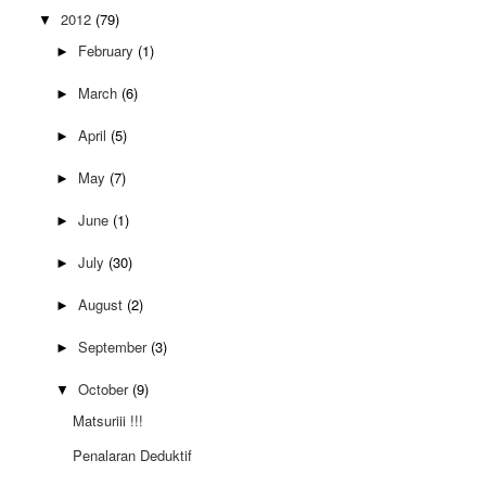
2012
(79)
▼
February
(1)
►
March
(6)
►
April
(5)
►
May
(7)
►
June
(1)
►
July
(30)
►
August
(2)
►
September
(3)
►
October
(9)
▼
Matsuriii !!!
Penalaran Deduktif