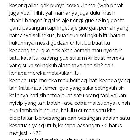
kosong alias gak punya cowok lama, (wah parah
juga yee..) hihi.. yah namanya juga dulu masih
ababil banget (ngeles aje neng) gue sering gonta
ganti pasangan tapi inget aje gue gak pernah yang
namanya selingkuh, buat gue selingkuh itu haram
hukumnya meski godaan untuk berbuat itu
kenceng tapi gue gak akan pernah mau nyentuh
satu kata itu, kadang gue suka mikir buat mereka
yang suka selingkuh alasannya apa sih? dan
kenapa mereka melakukan itu..
kenapa juga mereka mau berbagi hati kepada yang
lain (rata-rata temen gue yang suka selingkuh sih
katanya hati sih tetep buat satu orang tapi ya kan
nyicip yang lain boleh -apa coba maksudnya-). nah
gue tambah bingung, hati itu cuman satu kita
diciptakan berpasangan dan pasangan adalah satu
kesatuan yang utuh, kenapa pasangan = 2 harus
menjadi = 3??