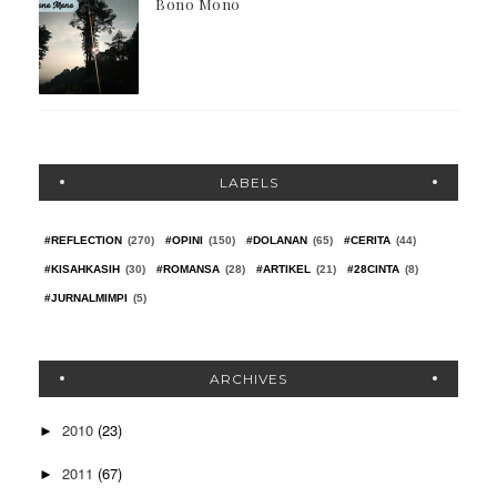
Bono Mono
LABELS
#REFLECTION
(270)
#OPINI
(150)
#DOLANAN
(65)
#CERITA
(44)
#KISAHKASIH
(30)
#ROMANSA
(28)
#ARTIKEL
(21)
#28CINTA
(8)
#JURNALMIMPI
(5)
ARCHIVES
2010
(23)
►
2011
(67)
►