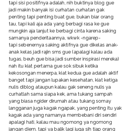
tapi sisi positifnya adalah, nih buktinya blog gue
jadi makin banyak isi curhatan curhatan gak
penting tapi penting buat gue, bukan biar orang
tau, tapi kali aja ada yang berbagi rasa ke gue
mungkin aja lanjut ke berbagi cinta karena saking
samanya penderitaannya, wkwk -ngarep-
tapi sebenernya saking aktifnya gue dikelas anak-
anak kelas jadi rajin sms gue (apalagi kalau ada
tugas, beuh gue bisa jadi sumber inspirasi mereka)
nah itu kiat pertama gue sok sibuk ketika
kekosongan menerpa, kiat kedua gue adalah aktif
banget tapi jangan lupakan kesehatan, kiat ketiga
nulis diblog ataupun kalau gak seneng nulis ya
curhatlah sama siapa kek, ama tukang sampah
yang biasa ngider dirumah atau tukang somay
langganan juga kagak ngapak, yang penting itu yak
kagak ada yang namanya membebani diri sendiri
apalagi hati, kalau mau ngomong ya ngomong
jangan diem, tapi ya balik lagi juga sih tiap orang