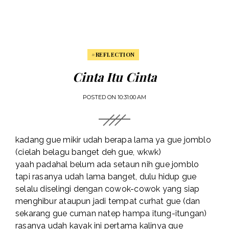
#REFLECTION
Cinta Itu Cinta
POSTED ON
10:31:00 AM
kadang gue mikir udah berapa lama ya gue jomblo
(cielah belagu banget deh gue, wkwk)
yaah padahal belum ada setaun nih gue jomblo
tapi rasanya udah lama banget, dulu hidup gue
selalu diselingi dengan cowok-cowok yang siap
menghibur ataupun jadi tempat curhat gue (dan
sekarang gue cuman natep hampa itung-itungan)
rasanya udah kayak ini pertama kalinya gue