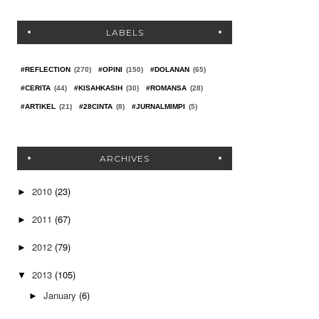
LABELS
#REFLECTION
(270)
#OPINI
(150)
#DOLANAN
(65)
#CERITA
(44)
#KISAHKASIH
(30)
#ROMANSA
(28)
#ARTIKEL
(21)
#28CINTA
(8)
#JURNALMIMPI
(5)
ARCHIVES
2010
(23)
►
2011
(67)
►
2012
(79)
►
2013
(105)
▼
January
(6)
►