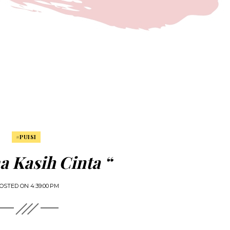
#PUISI
a Kasih Cinta “
OSTED ON
4:39:00 PM