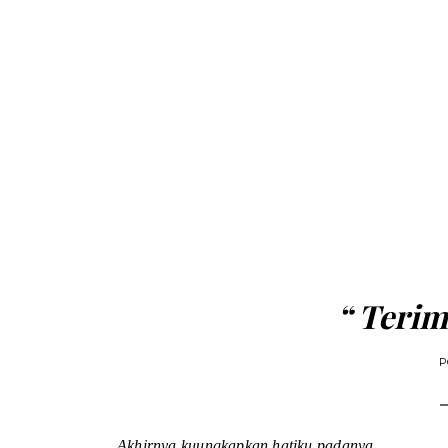
“ Terim
P
Akhirnya kuungkapkan hatiku padanya,